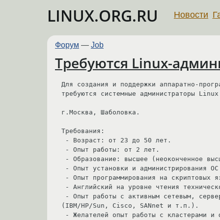
LINUX.ORG.RU
Новости
Г
Форум
—
Job
Требуются Linux-админ
Для создания и поддержки аппаратно-прогр
требуются системные администраторы Linux.
г.Москва, Шаболовка.

Требования:

 - Возраст: от 23 до 50 лет.

 - Опыт работы: от 2 лет.

 - Образование: высшее (неоконченное высшее).

 - Опыт установки и администрирования ОС Linux (предпочтительно - Novell SLES), опыт работы с ОС Solaris будет плюсом.

 - Опыт программирования на скриптовых языках (shell, perl, и т.п.).

 - Английский на уровне чтения технической документации.

 - Опыт работы с активным сетевым, серверным оборудованием, системами хранения (Fibre Channel SAN) от ведущих производителей 
(IBM/HP/Sun, Cisco, SANnet и т.п.).

 - Желателей опыт работы с кластерами и фабриками серверов, географической кластеризацией.
