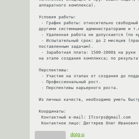
аппаратного комплекса).

Условия работы:

 - График работы: относительно свободный (будет зависеть от Вашего желания, сроков выполнения задачи, корреляции работы с 
другими системными администраторами и т.
 - Удаленная работа не допускается (по крайней мере, на начальных этапах создания комплекса).

 - Испытательный срок: до 2 месяцев (практически, напрямую зависит от степени соответствия результатов Вашей работы 
поставленным задачам).

 - Заработная плата: 1500-2000$ на руки (зависит от Вашей квалификации и результатов работы, имеет гибкую, премиальную систему 
на этапе создания комплекса; по результа
Перспективы:

 - Участие на этапах от создания до поддержки и развития в будущем большого и интересного проекта, в чем-то уникального.

 - Профессиональный рост.

 - Перспективы карьерного роста.

Из личных качеств, необходимо уметь быст
Координаты:

 Контактный е-mail: ITcorps@gmail.com

 Контактное лицо: Дегтярев Олег Иванович
doig-u