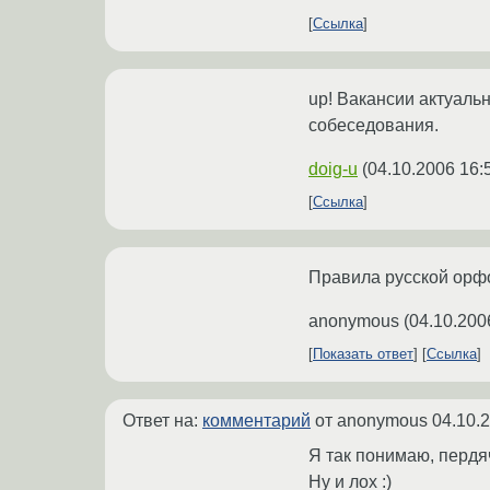
Ссылка
up! Вакансии актуаль
собеседования.
doig-u
(
04.10.2006 16:
Ссылка
Правила русской орфог
anonymous
(
04.10.200
Показать ответ
Ссылка
Ответ на:
комментарий
от anonymous
04.10.
Я так понимаю, пердя
Ну и лох :)