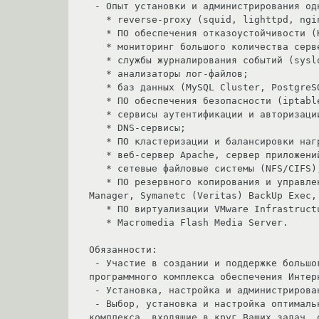
 - Опыт установки и администрирования одного или нескольких сервисов и ПО из списка:

   * reverse-proxy (squid, lighttpd, nginx и т.п.);

   * ПО обеспечения отказоустойчивости (Keepalived, heartbeat, drbd и т.п.);

   * мониторинг большого количества серверов (HP OpenView, Ganglia Monitoring System, MRTG и т.п.);

   * службы журналирования событий (syslog-ng и т.п.);

   * анализаторы лог-файлов;

   * баз данных (MySQL Cluster, PostgreSQL);

   * ПО обеспечения безопасности (iptables, snort и т.п.);

   * сервисы аутентификации и авторизации (RADIUS, TACACS+, LDAP, Novell eDirectory);

   * DNS-сервисы;

   * ПО кластеризации и балансировки нагрузки (Linux Virtual Server);

   * веб-сервер Apache, сервер приложений Zope3;

   * сетевые файловые системы (NFS/CIFS), в т.ч. распределенные ФС (GPFS, GFS);

   * ПО резервного копирования и управления сетевым хранилищем данных (IBM TotalStorage Productivity Center, IBM Tivoli Storage 
Manager, Symanetc (Veritas) BackUp Exec, 
   * ПО виртуализации VMware Infrastructure;

   * Macromedia Flash Media Server.

Обязанности:

 - Участие в создании и поддержке большого (несколько десятков мощных серверов), географически распределенного аппаратно-
программного комплекса обеспечения Интер
 - Установка, настройка и администрирование ОС Linux.

 - Выбор, установка и настройка оптимального ПО для оговоренных сервисов и задач (в зависимости от Ваших знаний, подсистемы(а) 
комплекса, входящие в круг Ваших задач, 