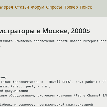
алерея
Статьи
Форум
Опросы
Трекер
Поиск
истраторы в Москве, 2000$
аммного комплекса обеспечения работы нового Интернет-порт

