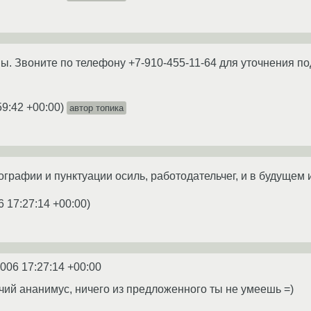
ны. Звоните по телефону +7-910-455-11-64 для уточнения п
59:42 +00:00
)
автор топика
рафии и пунктуации осиль, работодательчег, и в будущем исп
6 17:27:14 +00:00
)
2006 17:27:14 +00:00
чий ананимус, ничего из предложенного ты не умеешь =)