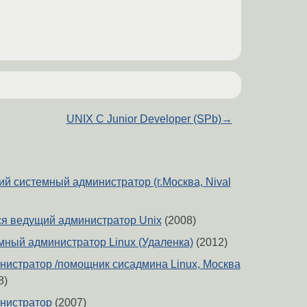
UNIX C Junior Developer (SPb)
→
й системный администратор (г.Москва, Nival
ся ведущий администратор Unix
(2008)
мный администратор Linux (Удаленка)
(2012)
истратор /помощник сисадмина Linux, Москва
8)
нистратор
(2007)