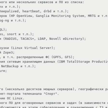
NetBackup и т.п.);

нет-портала телеканала "Спорт".

обсуждаются на этапе собеседования и ознакомления с ТЗ и 