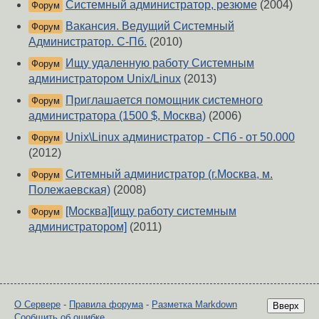
Системный администратор, резюме
(2004)
Форум
Вакансия. Ведущий Системный
Форум
Администратор. С-Пб.
(2010)
Ищу удаленную работу Системным
Форум
администратором Unix/Linux
(2013)
Приглашается помощник системного
Форум
администратора (1500 $, Москва)
(2006)
Unix\Linux администратор - СПб - от 50.000
Форум
(2012)
Ситемный администратор (г.Москва, м.
Форум
Полежаевская)
(2008)
[Москва][ищу работу системным
Форум
администратором]
(2011)
О Сервере
-
Правила форума
-
Разметка Markdown
Вверх
Сообщить об ошибке