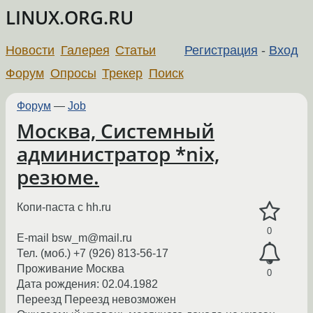
LINUX.ORG.RU
Новости
Галерея
Статьи
Регистрация
-
Вход
Форум
Опросы
Трекер
Поиск
Форум
—
Job
Москва, Системный
администратор *nix,
резюме.
Копи-паста с hh.ru
0
E-mail bsw_m@mail.ru
Тел. (моб.) +7 (926) 813-56-17
Проживание Москва
0
Дата рождения: 02.04.1982
Переезд Переезд невозможен