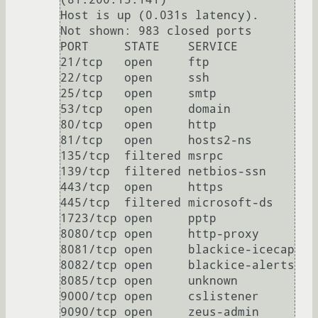
Host is up (0.031s latency).

Not shown: 983 closed ports

PORT     STATE    SERVICE

21/tcp   open     ftp

22/tcp   open     ssh

25/tcp   open     smtp

53/tcp   open     domain

80/tcp   open     http

81/tcp   open     hosts2-ns

135/tcp  filtered msrpc

139/tcp  filtered netbios-ssn

443/tcp  open     https

445/tcp  filtered microsoft-ds

1723/tcp open     pptp

8080/tcp open     http-proxy

8081/tcp open     blackice-icecap

8082/tcp open     blackice-alerts

8085/tcp open     unknown

9000/tcp open     cslistener

9090/tcp open     zeus-admin
