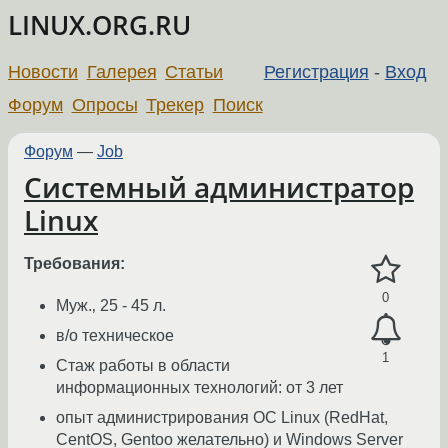
LINUX.ORG.RU
Новости
Галерея
Статьи
Регистрация
-
Вход
Форум
Опросы
Трекер
Поиск
Форум
—
Job
Системный администратор
Linux
Требования:
0
Муж.‚ 25 - 45 л.
в/о техническое
1
Стаж работы в области
информационных технологий: от 3 лет
опыт администрирования ОС Linux (RedHat,
CentOS, Gentoo желательно) и Windows Server