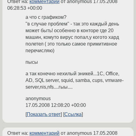
Ответ на:
комментарий
от anonymous
17.05.2008
06:28:53 +00:00
а что с графиком?
"в случае проблем" - так это каждый день
может быть! особенно в конторе где 20
машин, комуто вирус попал,у когото хард
полетел ( это только самое примитивное
перечисляю)
пысы
а так конечно нехилый эникей...1С, Office,
AD, SQL server, squid, samba, cups, vmware-
server,nis,nfs....гыы....
anonymous
17.05.2008 12:08:20 +00:00
Показать ответ
Ссылка
Ответ на:
комментарий
от anonymous
17.05.2008