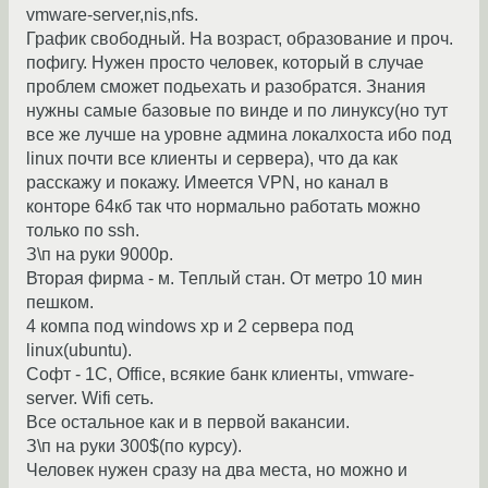
vmware-server,nis,nfs.
График свободный. На возраст, образование и проч.
пофигу. Нужен просто человек, который в случае
проблем сможет подьехать и разобратся. Знания
нужны самые базовые по винде и по линуксу(но тут
все же лучше на уровне админа локалхоста ибо под
linux почти все клиенты и сервера), что да как
расскажу и покажу. Имеется VPN, но канал в
конторе 64кб так что нормально работать можно
только по ssh.
З\п на руки 9000р.
Вторая фирма - м. Теплый стан. От метро 10 мин
пешком.
4 компа под windows xp и 2 сервера под
linux(ubuntu).
Софт - 1С, Office, всякие банк клиенты, vmware-
server. Wifi сеть.
Все остальное как и в первой вакансии.
З\п на руки 300$(по курсу).
Человек нужен сразу на два места, но можно и