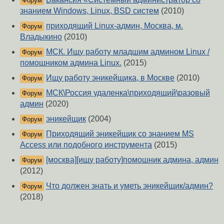
Форум
знанием Windows, Linux, BSD систем
(2010)
приходящий Linux-админ, Москва, м.
Форум
Владыкино
(2010)
МСК. Ищу работу младшим админом Linux /
Форум
помощником админа Linux.
(2015)
Ищу работу эникейщика, в Москве
(2010)
Форум
МСК\Россия удаленка\приходящий\разовый
Форум
админ
(2020)
эникейщик
(2004)
Форум
Приходящий эникейщик со знанием MS
Форум
Access или подобного инструмента
(2015)
[москва][ищу работу]помошник админа, админ
Форум
(2012)
Что должен знать и уметь эникейщик/админ?
Форум
(2018)