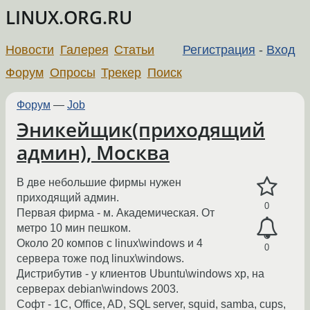
LINUX.ORG.RU
Новости
Галерея
Статьи
Регистрация
-
Вход
Форум
Опросы
Трекер
Поиск
Форум
—
Job
Эникейщик(приходящий
админ), Москва
В две небольшие фирмы нужен
приходящий админ.
0
Первая фирма - м. Академическая. От
метро 10 мин пешком.
Около 20 компов с linux\windows и 4
0
сервера тоже под linux\windows.
Дистрибутив - у клиентов Ubuntu\windows xp, на
серверах debian\windows 2003.
Софт - 1С, Office, AD, SQL server, squid, samba, cups,