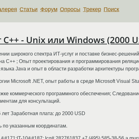
алерея
Статьи
Форум
Опросы
Трекер
Поиск
С++ - Unix или Windows (2000 U
нии широкого спектра ИТ-услуг и поставке бизнес-решений
на С++ ; Опыт проектирования и программирования реляцио
языка Java и опыт в области разработки архитектуры про
и Microsoft .NET, опыт работы в среде Microsoft Visual Stu
ержке коммерческого программного обеспечения; Следован
лиентам для консультаций.
6 лет Заработная плата: до 2000 USD
ь по указанным координатам.
#171;IT-10&#187; Icq# 282761837 +7 (495) 585-38-56 a.mura