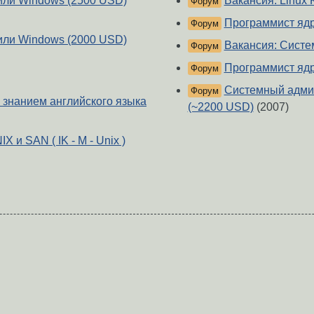
 или Windows (2500 USD)
Вакансия: Linux 
Форум
Программист ядра
Форум
 или Windows (2000 USD)
Вакансия: Систе
Форум
Программист ядра
Форум
Системный админ
Форум
знанием английского языка
(~2200 USD)
(2007)
и SAN ( IK - M - Unix )