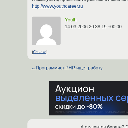
http://www.youthcareer.ru
Youth
14.03.2006 20:38:19 +00:00
Ссылка
←
Программист PHP ищет работу
А студентов берете? 