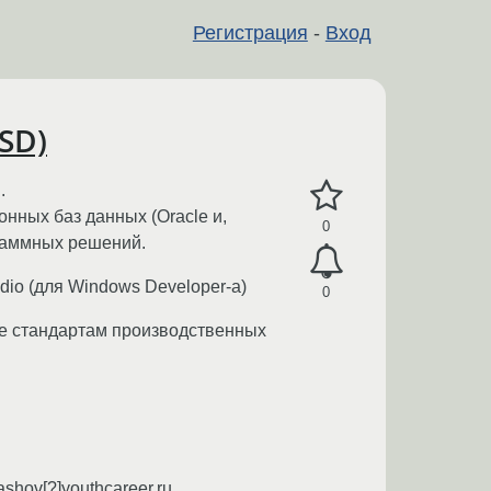
Регистрация
-
Вход
SD)
.
нных баз данных (Oracle и,
0
граммных решений.
dio (для Windows Developer-а)
0
ие стандартам производственных
shov[?]youthcareer.ru