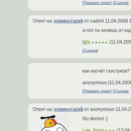
Показать ответ
Ссылка
Ответ на:
комментарий
от vadiml
11.04.2006 
а что ты хочешь от ка
fghj
(
11.04.200
★★★★★
Ссылка
как насчёт галстуков?
anonymous
(
11.04.200
Показать ответ
Ссылка
Ответ на:
комментарий
от anonymous
11.04.
No denim! :)
Lee_Noox
(
12.04
★★★