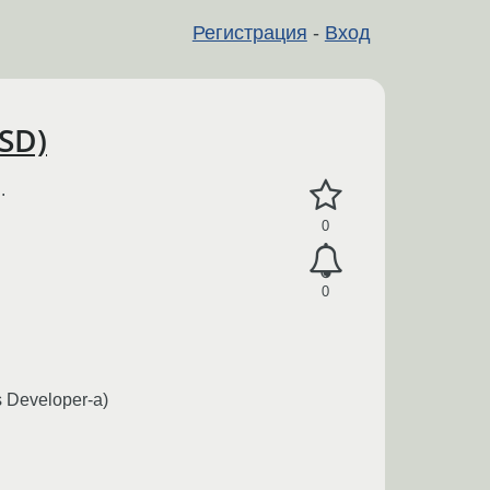
Регистрация
-
Вход
SD)
.
0
0
 Developer-а)