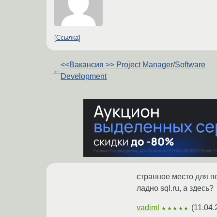
Ссылка
<<Вакансия >> Project Manager/Software
←
Development
странное место для п
ладно sql.ru, а здесь?
vadiml
(
11.04.
★★★★★