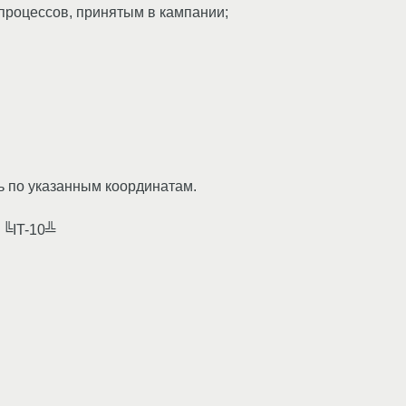
роцессов, принятым в кампании;
ь по указанным координатам.
 ╚IT-10╩