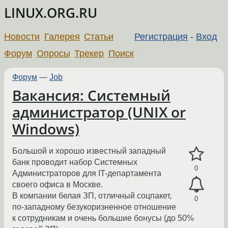
LINUX.ORG.RU
Новости
Галерея
Статьи
Регистрация
-
Вход
Форум
Опросы
Трекер
Поиск
Форум
—
Job
Вакансия: Системный
администратор (UNIX or
Windows)
Большой и хорошо известный западный
банк проводит набор Системных
0
Администраторов для IT-департамента
своего офиса в Москве.
В компании белая ЗП, отличный соцпакет,
0
по-западному безукоризненное отношение
к сотрудникам и очень большие бонусы (до 50%