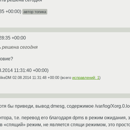
35 +00:00
)
автор топика
28:35 +00:00
ь решена сегодня
ловие?
8.2014 11:31:40 +00:00
)
MikeDM
02.08.2014 11:31:48 +00:00
(всего
исправлений: 1
)
отя бы приведи, вывод dmesg, содержимое /var/log/Xorg.0.l
тора, т.е. перевод его благодаря dpms в режим ожидания,
 в «спящий» режим, не является спящи режимом, это прос