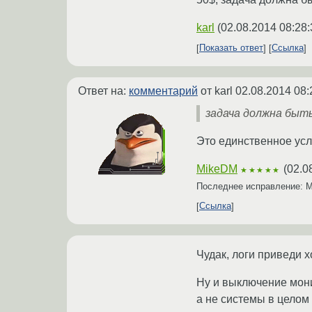
karl
(
02.08.2014 08:28:
Показать ответ
Ссылка
Ответ на:
комментарий
от karl
02.08.2014 08:
задача должна быт
Это единственное ус
MikeDM
(
02.0
★★★★★
Последнее исправление: 
Ссылка
Чудак, логи приведи х
Ну и выключение мони
а не системы в целом