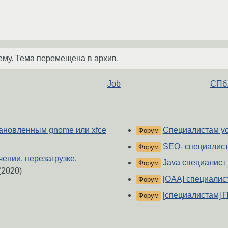
ему. Тема перемещена в архив.
Job
СПб.
тановленным gnome или xfce
Специалистам yo
Форум
SEO- специалис
Форум
ении, перезагрузке,
Java специалист
Форум
(2020)
[ОАА] специалис
Форум
[специалистам] 
Форум