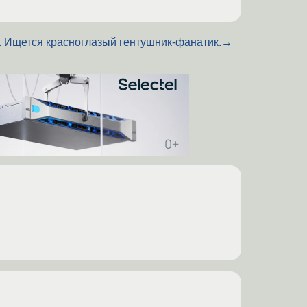
 Ищется красноглазый гентушник-фанатик.
→