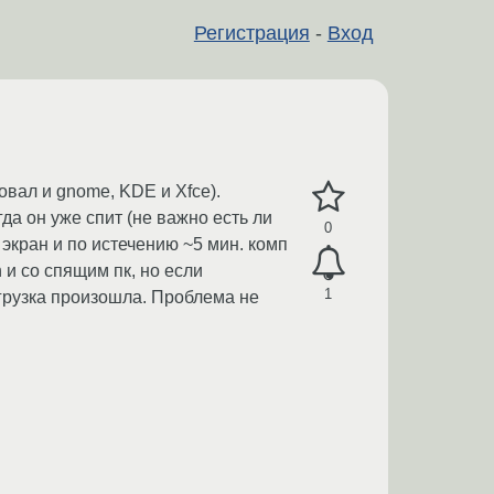
Регистрация
-
Вход
овал и gnome, KDE и Xfce).
гда он уже спит (не важно есть ли
0
экран и по истечению ~5 мин. комп
 и со спящим пк, но если
1
агрузка произошла. Проблема не