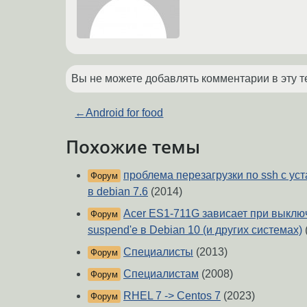
Вы не можете добавлять комментарии в эту т
←
Android for food
Похожие темы
проблема перезагрузки по ssh с ус
Форум
в debian 7.6
(2014)
Acer ES1-711G зависает при выключ
Форум
suspend'е в Debian 10 (и других системах)
Специалисты
(2013)
Форум
Специалистам
(2008)
Форум
RHEL 7 -> Centos 7
(2023)
Форум