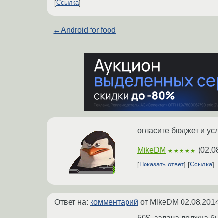
Ссылка
←
Android for food
огласите бюджет и ус
MikeDM
(
02.0
★★★★★
Показать ответ
Ссылка
Ответ на:
комментарий
от MikeDM
02.08.2014
50$, задача должна б