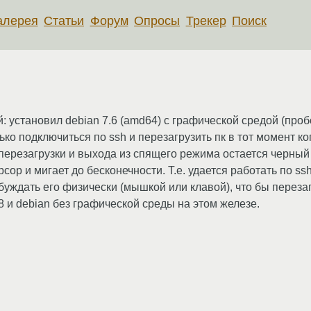
алерея
Статьи
Форум
Опросы
Трекер
Поиск
: установил debian 7.6 (amd64) с графической средой (проб
ько подключиться по ssh и перезагрузить пк в тот момент ко
 перезагрузки и выхода из спящего режима остается черный 
р и мигает до бесконечности. Т.е. удается работать по ssh
обуждать его физически (мышкой или клавой), что бы перез
8 и debian без графической среды на этом железе.