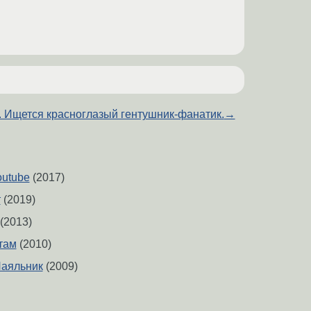
 Ищется красноглазый гентушник-фанатик.
→
utube
(2017)
т
(2019)
(2013)
там
(2010)
Паяльник
(2009)