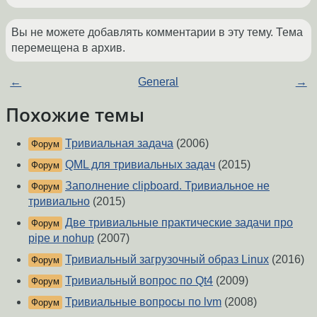
Вы не можете добавлять комментарии в эту тему. Тема
перемещена в архив.
←
General
→
Похожие темы
Тривиальная задача
(2006)
Форум
QML для тривиальных задач
(2015)
Форум
Заполнение clipboard. Тривиальное не
Форум
тривиально
(2015)
Две тривиальные практические задачи про
Форум
pipe и nohup
(2007)
Тривиальный загрузочный образ Linux
(2016)
Форум
Тривиальный вопрос по Qt4
(2009)
Форум
Тривиальные вопросы по lvm
(2008)
Форум