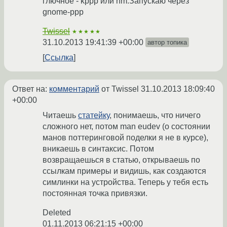
глючное - kppp или nm.Запускаю через
gnome-ppp
Twissel
★★★★★
31.10.2013 19:41:39 +00:00
автор топика
Ссылка
Ответ на:
комментарий
от Twissel
31.10.2013 18:09:40
+00:00
Читаешь
статейку
, понимаешь, что ничего
сложного нет, потом man eudev (о состоянии
манов поттеринговой поделки я не в курсе),
вникаешь в синтаксис. Потом
возвращаешься в статью, открываешь по
ссылкам примеры и видишь, как создаются
симлинки на устройства. Теперь у тебя есть
постоянная точка привязки.
Deleted
01.11.2013 06:21:15 +00:00