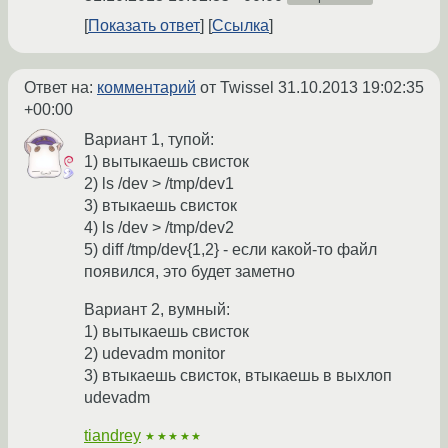
Показать ответ
Ссылка
Ответ на:
комментарий
от Twissel
31.10.2013 19:02:35
+00:00
Вариант 1, тупой:
1) вытыкаешь свисток
2) ls /dev > /tmp/dev1
3) втыкаешь свисток
4) ls /dev > /tmp/dev2
5) diff /tmp/dev{1,2} - если какой-то файл
появился, это будет заметно
Вариант 2, вумный:
1) вытыкаешь свисток
2) udevadm monitor
3) втыкаешь свисток, втыкаешь в выхлоп
udevadm
tiandrey
★★★★★