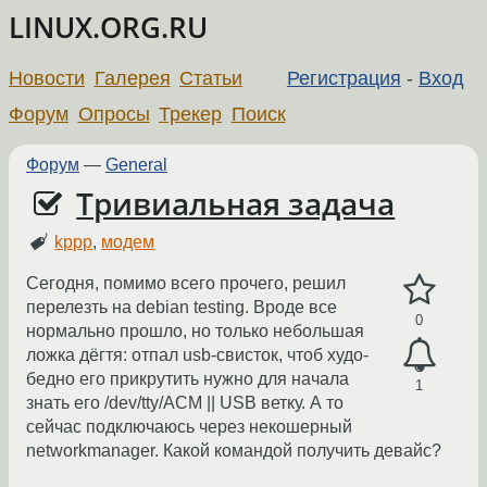
LINUX.ORG.RU
Новости
Галерея
Статьи
Регистрация
-
Вход
Форум
Опросы
Трекер
Поиск
Форум
—
General
Тривиальная задача
kppp
,
модем
Сегодня, помимо всего прочего, решил
перелезть на debian testing. Вроде все
0
нормально прошло, но только небольшая
ложка дёгтя: отпал usb-свисток, чтоб худо-
бедно его прикрутить нужно для начала
1
знать его /dev/tty/ACM || USB ветку. А то
сейчас подключаюсь через некошерный
networkmanager. Какой командой получить девайс?