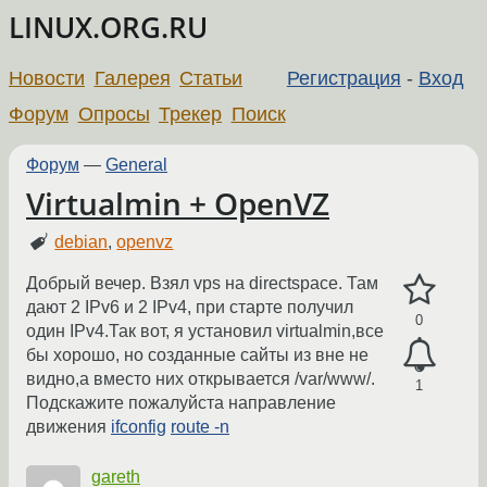
LINUX.ORG.RU
Новости
Галерея
Статьи
Регистрация
-
Вход
Форум
Опросы
Трекер
Поиск
Форум
—
General
Virtualmin + OpenVZ
debian
,
openvz
Добрый вечер. Взял vps на directspace. Там
дают 2 IPv6 и 2 IPv4, при старте получил
0
один IPv4.Так вот, я установил virtualmin,все
бы хорошо, но созданные сайты из вне не
видно,а вместо них открывается /var/www/.
1
Подскажите пожалуйста направление
движения
ifconfig
route -n
gareth