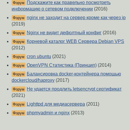
Подскажите как правельно посмотреть
Форум
информацию о сетевом подключении
(2016)
nginx не заходит на сервер кроме как через ip
Форум
(2019)
Nginx не видит дефолтный конфиг
(2016)
Форум
Корневой каталог WEB Сервера Debian VPS
Форум
(2012)
cron ubuntu
(2021)
Форум
OpenVPN Статистика (Принцип)
(2014)
Форум
Балансировка docker-контейнера помощью
Форум
dockercloud/haproxy
(2017)
Не удается продлить letsencrypt сертификат
Форум
(2021)
Lighttpd для медиасервера
(2011)
Форум
phpmyadmin и nginx
(2013)
Форум