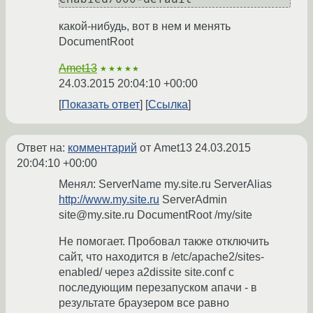
какой-нибудь, вот в нем и менять
DocumentRoot
Amet13
★★★★★
24.03.2015 20:04:10 +00:00
Показать ответ
Ссылка
Ответ на:
комментарий
от Amet13
24.03.2015
20:04:10 +00:00
Менял: ServerName my.site.ru ServerAlias
http://www.my.site.ru
ServerAdmin
site@my.site.ru DocumentRoot /my/site
Не помогает. Пробовал также отключить
сайт, что находится в /etc/apache2/sites-
enabled/ через a2dissite site.conf с
последующим перезапуском апачи - в
результате браузером все равно