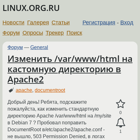
LINUX.ORG.RU
Новости
Галерея
Статьи
Регистрация
-
Вход
Форум
Опросы
Трекер
Поиск
Форум
—
General
Изменить /var/www/html на
кастомную директорию в
Apache2
apache
,
documentroot
Добрый день! Ребята, подскажите
пожалуйста, как изменить стандартную
0
директорию Apache /var/www/html на /my/site
в Debian 7 ? Пробовал поправить
DocumentRoot в/etc/apache2/apache.conf -
1
не вышло, 503 Permission Denied, в логах