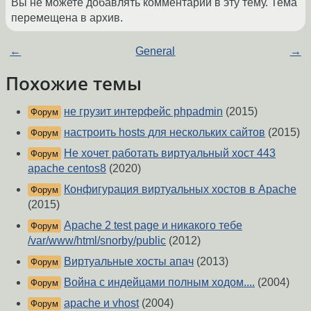
Вы не можете добавлять комментарии в эту тему. Тема
перемещена в архив.
←
General
→
Похожие темы
не грузит интерфейс phpadmin
(2015)
Форум
настроить hosts для нескольких сайтов
(2015)
Форум
Не хочет работать виртуальный хост 443
Форум
apache centos8
(2020)
Конфигурация виртуальных хостов в Apache
Форум
(2015)
Apache 2 test page и никакого тебе
Форум
/var/www/html/snorby/public
(2012)
Виртуальные хосты апач
(2013)
Форум
Война с индейцами полным ходом....
(2004)
Форум
apache и vhost
(2004)
Форум