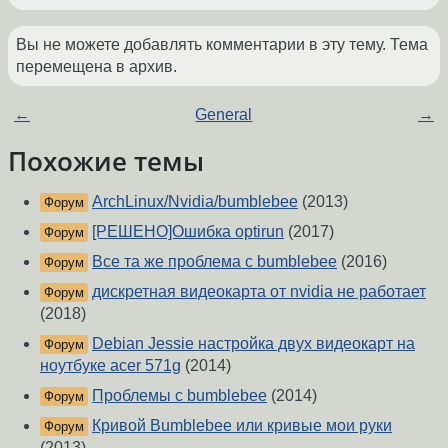
Вы не можете добавлять комментарии в эту тему. Тема
перемещена в архив.
←
General
→
Похожие темы
ArchLinux/Nvidia/bumblebee
(2013)
Форум
[РЕШЕНО]Ошибка optirun
(2017)
Форум
Все та же проблема с bumblebee
(2016)
Форум
дискретная видеокарта от nvidia не работает
Форум
(2018)
Debian Jessie настройка двух видеокарт на
Форум
ноутбуке acer 571g
(2014)
Проблемы с bumblebee
(2014)
Форум
Кривой Bumblebee или кривые мои руки
Форум
(2013)