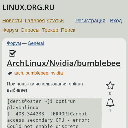
LINUX.ORG.RU
Новости
Галерея
Статьи
Регистрация
-
Вход
Форум
Опросы
Трекер
Поиск
Форум
—
General
ArchLinux/Nvidia/bumblebee
arch
,
bumblebee
,
nvidia
При попытки использования optirun
выбивает
0
[denis@oster ~]$ optirun 
playonlinux

1
[  408.344233] [ERROR]Cannot 
access secondary GPU - error: 
Could not enable discrete 