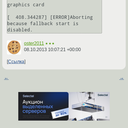
graphics card

[  408.344287] [ERROR]Aborting 
because fallback start is 
disabled.
oster2011
★★★
08.10.2013 10:07:21 +00:00
Ссылка
←
→