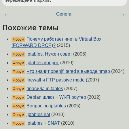
перемещена в архив.
←
General
→
Похожие темы
Почему работает инет в Virtual Box
Форум
(FORWARD DROP)?
(2015)
Iptables. Нужен совет
(2006)
Форум
iptables вопрос
(2010)
Форум
Что значит open|filtered в выводе nmap
(2024)
Форум
firewall и FTP passive mode
(2007)
Форум
правила ip tables
(2007)
Форум
Debian шлюз + Wi-Fi роутер
(2012)
Форум
Вопрос по iptables
(2005)
Форум
iptables nat
(2010)
Форум
iptables + SNAT
(2010)
Форум