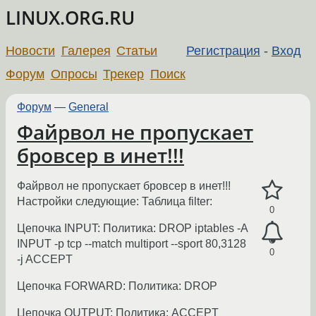
LINUX.ORG.RU
Новости
Галерея
Статьи
Регистрация
-
Вход
Форум
Опросы
Трекер
Поиск
Форум
—
General
Файрвол не пропускает
бровсер в инет!!!
Файрвол не пропускает бровсер в инет!!!
Настройки следующие: Таблица filter:
0
Цепочка INPUT: Политика: DROP iptables -A
INPUT -p tcp --match multiport --sport 80,3128
0
-j ACCEPT
Цепочка FORWARD: Политика: DROP
Цепочка OUTPUT: Политика: ACCEPT