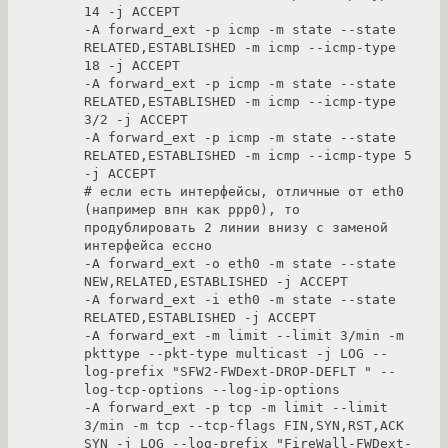
14 -j ACCEPT 

-A forward_ext -p icmp -m state --state 
RELATED,ESTABLISHED -m icmp --icmp-type 
18 -j ACCEPT 

-A forward_ext -p icmp -m state --state 
RELATED,ESTABLISHED -m icmp --icmp-type 
3/2 -j ACCEPT 

-A forward_ext -p icmp -m state --state 
RELATED,ESTABLISHED -m icmp --icmp-type 5 
-j ACCEPT 

# если есть интерфейсы, отличные от eth0 
(например впн как ppp0), то 
продублировать 2 линии внизу с заменой 
интерфейса ессно

-A forward_ext -o eth0 -m state --state 
NEW,RELATED,ESTABLISHED -j ACCEPT 

-A forward_ext -i eth0 -m state --state 
RELATED,ESTABLISHED -j ACCEPT 

-A forward_ext -m limit --limit 3/min -m 
pkttype --pkt-type multicast -j LOG --
log-prefix "SFW2-FWDext-DROP-DEFLT " --
log-tcp-options --log-ip-options 

-A forward_ext -p tcp -m limit --limit 
3/min -m tcp --tcp-flags FIN,SYN,RST,ACK 
SYN -j LOG --log-prefix "FireWall-FWDext-