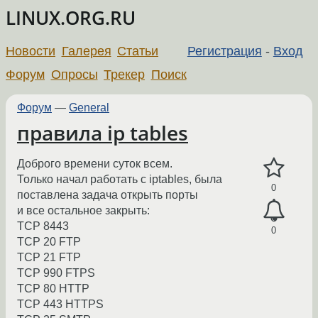
LINUX.ORG.RU
Новости
Галерея
Статьи
Регистрация
-
Вход
Форум
Опросы
Трекер
Поиск
Форум
—
General
правила ip tables
Доброго времени суток всем.
Только начал работать с iptables, была
0
поставлена задача открыть порты
и все остальное закрыть:
TCP 8443
0
TCP 20 FTP
TCP 21 FTP
TCP 990 FTPS
TCP 80 HTTP
TCP 443 HTTPS