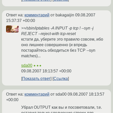
Ответ на:
комментарий
от bakagaijin
09.08.2007
15:37:37 +00:00
>>/sbin/iptables -A INPUT -p tcp ! --syn -j
REJECT --reject-with tcp-reset
кстати да, уберите это правило совсем, ибо
оно лишнее совершенно (и впредь
постарайтесь обходиться без TCP --syn
matches)...
sda00
★★★
09.08.2007 18:13:57 +00:00
Показать ответ
Ссылка
Ответ на:
комментарий
от sda00
09.08.2007 18:13:57
+00:00
Убрал OUTPUT как вы и посоветовали, т.е.
оставил только следующие строки для