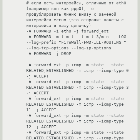
# если есть интерфейсы, отличные от eth0 
(например впн как ppp0), то 
продублировать линию внизу с заменой 
интерфейса ессно (это отправит пакеты с 
интерфейса в нашу цепочку)

-A FORWARD -i eth0 -j forward_ext 

-A FORWARD -m limit --limit 3/min -j LOG 
--log-prefix "FireWall-FWD-ILL-ROUTING " 
--log-tcp-options --log-ip-options 

-A FORWARD -j DROP 

-A forward_ext -p icmp -m state --state 
RELATED,ESTABLISHED -m icmp --icmp-type 0 
-j ACCEPT 

-A forward_ext -p icmp -m state --state 
RELATED,ESTABLISHED -m icmp --icmp-type 3 
-j ACCEPT 

-A forward_ext -p icmp -m state --state 
RELATED,ESTABLISHED -m icmp --icmp-type 
11 -j ACCEPT 

-A forward_ext -p icmp -m state --state 
RELATED,ESTABLISHED -m icmp --icmp-type 
12 -j ACCEPT 

-A forward_ext -p icmp -m state --state 
RELATED,ESTABLISHED -m icmp --icmp-type 