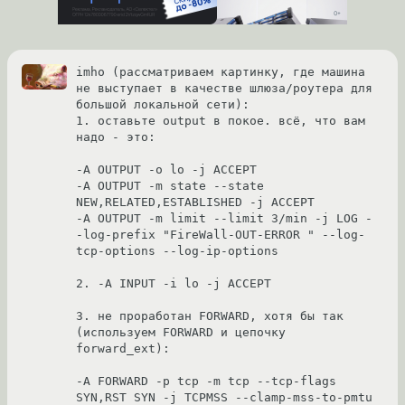
imho (рассматриваем картинку, где машина 
не выступает в качестве шлюза/роутера для 
большой локальной сети):

1. оставьте output в покое. всё, что вам 
надо - это:

-A OUTPUT -o lo -j ACCEPT 

-A OUTPUT -m state --state 
NEW,RELATED,ESTABLISHED -j ACCEPT 

-A OUTPUT -m limit --limit 3/min -j LOG -
-log-prefix "FireWall-OUT-ERROR " --log-
tcp-options --log-ip-options

2. -A INPUT -i lo -j ACCEPT

3. не проработан FORWARD, хотя бы так 
(используем FORWARD и цепочку 
forward_ext):

-A FORWARD -p tcp -m tcp --tcp-flags 
SYN,RST SYN -j TCPMSS --clamp-mss-to-pmtu 
