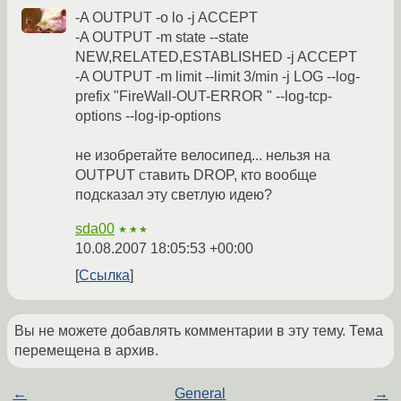
-A OUTPUT -o lo -j ACCEPT
-A OUTPUT -m state --state
NEW,RELATED,ESTABLISHED -j ACCEPT
-A OUTPUT -m limit --limit 3/min -j LOG --log-
prefix "FireWall-OUT-ERROR " --log-tcp-
options --log-ip-options
не изобретайте велосипед... нельзя на
OUTPUT ставить DROP, кто вообще
подсказал эту светлую идею?
sda00
★★★
10.08.2007 18:05:53 +00:00
Ссылка
Вы не можете добавлять комментарии в эту тему. Тема
перемещена в архив.
←
General
→