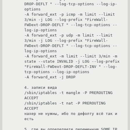
DROP-DEFLT " --log-tcp-options --log-ip-
options 

-A forward_ext -p icmp -m limit --limit 
3/min -j LOG --log-prefix "FireWall-
FWDext-DROP-DEFLT " --log-tcp-options --
log-ip-options 

-A forward_ext -p udp -m limit --limit 
3/min -j LOG --log-prefix "FireWall-
FWDext-DROP-DEFLT " --log-tcp-options --
log-ip-options 

-A forward_ext -m limit --limit 3/min -m 
state --state INVALID -j LOG --log-prefix 
"FireWall-FWDext-DROP-DEFLT-INV " --log-
tcp-options --log-ip-options 

-A forward_ext -j DROP 

4. записи вида

/sbin/iptables -t mangle -P PREROUTING 
ACCEPT 

/sbin/iptables -t nat -P PREROUTING 
ACCEPT 

нахер не нужны, ибо по дефолту всё так и 
есть

5. где вы определяете переменную SOME_IP 