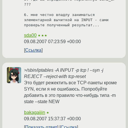
???

6. мне честно впадлу заниматься 
элементарной вычиткой на INPUT - сами 
проверьте полученный результат...
sda00
★★★
09.08.2007 07:23:59 +00:00
Ссылка
>/sbin/iptables -A INPUT -p tcp ! --syn -j
REJECT --reject-with tcp-reset
Это будет режектить все TCP-пакеты кроме
SYN, если я не ошибаюсь. Попробуйте
добавить в это правило что-нибудь типа -m
state --state NEW
bakagaijin
★
09.08.2007 15:37:37 +00:00
Показать ответ
Ссылка