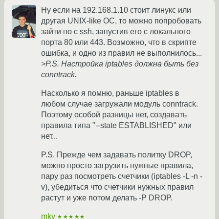
Ну если на 192.168.1.10 стоит линукс или
другая UNIX-like ОС, то можно попробовать
зайти по с ssh, запустив его с локального
порта 80 или 443. Возможно, что в скрипте
ошибка, и одно из правил не выполнилось...
>P.S. Настройка iptables должна быть без
conntrack.
Насколько я помню, раньше iptables в
любом случае загружали модуль conntrack.
Поэтому особой разницы нет, создавать
правила типа "--state ESTABLISHED" или
нет...
P.S. Прежде чем задавать политку DROP,
можно просто загрузить нужные правила,
пару раз посмотреть счетчики (iptables -L -n -
v), убедиться что счетчики нужных правил
растут и уже потом делать -P DROP.
mky
★★★★★