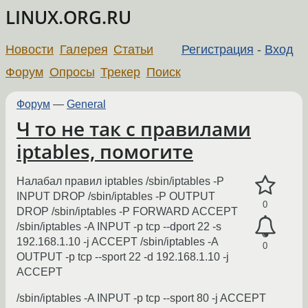
LINUX.ORG.RU
Новости
Галерея
Статьи
Регистрация
-
Вход
Форум
Опросы
Трекер
Поиск
Форум
—
General
Ч то не так с правилами
iptables, помогите
Налабал правил iptables /sbin/iptables -P
INPUT DROP /sbin/iptables -P OUTPUT
0
DROP /sbin/iptables -P FORWARD ACCEPT
/sbin/iptables -A INPUT -p tcp --dport 22 -s
192.168.1.10 -j ACCEPT /sbin/iptables -A
0
OUTPUT -p tcp --sport 22 -d 192.168.1.10 -j
ACCEPT
/sbin/iptables -A INPUT -p tcp --sport 80 -j ACCEPT