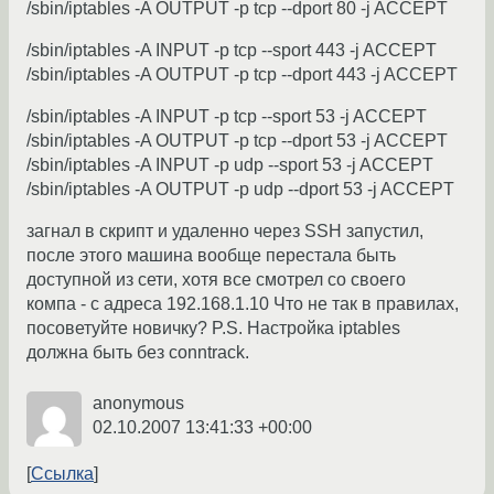
/sbin/iptables -A OUTPUT -p tcp --dport 80 -j ACCEPT
/sbin/iptables -A INPUT -p tcp --sport 443 -j ACCEPT
/sbin/iptables -A OUTPUT -p tcp --dport 443 -j ACCEPT
/sbin/iptables -A INPUT -p tcp --sport 53 -j ACCEPT
/sbin/iptables -A OUTPUT -p tcp --dport 53 -j ACCEPT
/sbin/iptables -A INPUT -p udp --sport 53 -j ACCEPT
/sbin/iptables -A OUTPUT -p udp --dport 53 -j ACCEPT
загнал в скрипт и удаленно через SSH запустил,
после этого машина вообще перестала быть
доступной из сети, хотя все смотрел со своего
компа - с адреса 192.168.1.10 Что не так в правилах,
посоветуйте новичку? P.S. Настройка iptables
должна быть без conntrack.
anonymous
02.10.2007 13:41:33 +00:00
Ссылка