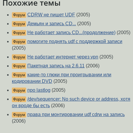
Похожие темы
CDRW не пишет UDF
(2005)
Форум
Демьян и запись CD...
(2005)
Форум
Не работает запись CD...(продолжение)
(2005)
Форум
помогите поднять udf с поддержкой записи
Форум
(2005)
Не работает интернет через vpn
(2005)
Форум
Пакетная запись на 2.6.11
(2006)
Форум
какие-то глюки при проигрывании или
Форум
кодировании DVD
(2005)
про lastlog
(2005)
Форум
/dev/sequencer: No such device or address, хотя
Форум
он вроде бы есть
(2006)
права при монтировании udf cdrw на запись
Форум
(2006)