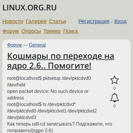
LINUX.ORG.RU
Новости
Галерея
Статьи
Регистрация
-
Вход
Форум
Опросы
Трекер
Поиск
Форум
—
General
Кошмары по переходе на
ядро 2.6.. Помогите!
root@localhost$ pktsetup /dev/pktcdvd0
/dev/hdd
0
open packet device: No such device or
address
root@localhost$ ls /dev/pktcdvd*
0
/dev/pktcdvd0 /dev/pktcdvd1 /dev/pktcdvd2
/dev/pktcdvd3
Как теперь udf-cd записывать? Подскажите, что
поправить!(ядро 2.6)