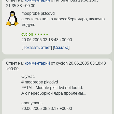
Ответ на:
комментарий
от anonymous
19.06.2005
21:35:38 +00:00
modprobe pktcdvd
а если его нет то пересобери ядро, включив
модуль
cyclon
★★★★★
20.06.2005 03:18:43 +00:00
Показать ответ
Ссылка
Ответ на:
комментарий
от cyclon
20.06.2005 03:18:43
+00:00
О ужас!
# modprobe pktcdvd
FATAL: Module pktcdvd not found.
А с пересборкой ядра проблемы...
anonymous
20.06.2005 08:23:17 +00:00