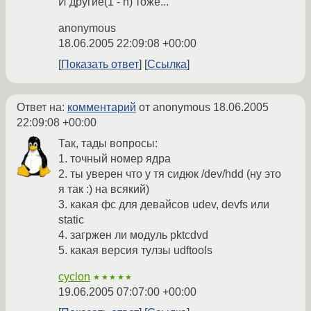
И другие(1 - n) тоже...
anonymous
18.06.2005 22:09:08 +00:00
Показать ответ
Ссылка
Ответ на:
комментарий
от anonymous
18.06.2005
22:09:08 +00:00
Так, тады вопросы:
1. точный номер ядра
2. ты уверен что у тя сидюк /dev/hdd (ну это
я так :) на всякий)
3. какая фс для девайсов udev, devfs или
static
4. загржен ли модуль pktcdvd
5. какая версия тулзы udftools
cyclon
★★★★★
19.06.2005 07:07:00 +00:00