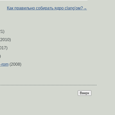
Как правильно собирать ядро clang'ом?
→
1)
2010)
017)
)
-rom
(2008)
Вверх