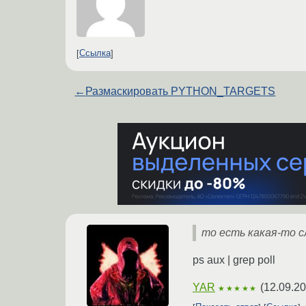
Ссылка
←
Размаскировать PYTHON_TARGETS
то есть какая-то 
ps aux | grep poll
YAR
(
12.09.20
★★★★★