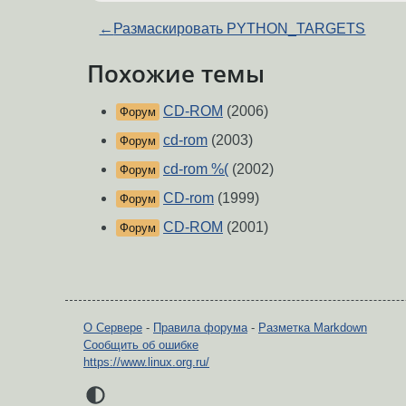
←
Размаскировать PYTHON_TARGETS
Похожие темы
CD-ROM
(2006)
Форум
cd-rom
(2003)
Форум
cd-rom %(
(2002)
Форум
CD-rom
(1999)
Форум
CD-ROM
(2001)
Форум
О Сервере
-
Правила форума
-
Разметка Markdown
Сообщить об ошибке
https://www.linux.org.ru/