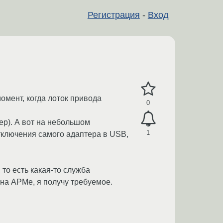
Регистрация
-
Вход
мент, когда лоток привода
0
ер). А вот на небольшом
1
тключения самого адаптера в USB,
 то есть какая-то служба
 на АРМе, я получу требуемое.