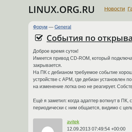
LINUX.ORG.RU
Новости
Г
Форум
—
General
События по откры
Доброе время суток!
Имеется привод CD-ROM, который подключае
закрывается.
На ПК с дебианом требуемое событие хоро
устройстве с АРМ, где дебиан установлен п
на изменение лотка оно не реагирует. Собств
Ещё я заметил: когда адаптер воткнут в ПК, 
периодически с ним общается, видимо с цель
avitek
12.09.2013 07:49:54 +00:00