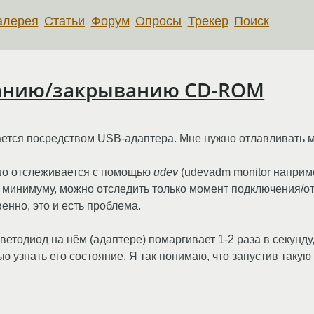
алерея
Статьи
Форум
Опросы
Трекер
Поиск
ванию/закрыванию CD-ROM
тся посредством USB-адаптера. Мне нужно отлавливать мо
шо отслеживается с помощью
udev
(udevadm monitor наприм
о минимуму, можно отследить только момент подключения/о
енно, это и есть проблема.
светодиод на нём (адаптере) помаргивает 1-2 раза в секунду,
ю узнать его состояние. Я так понимаю, что запустив такую