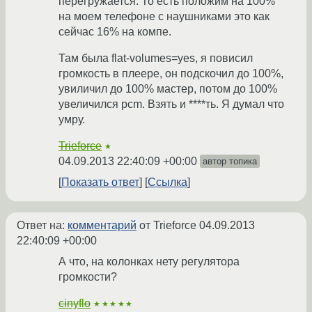
перегружается. То есть положим на 100%
на моем телефоне с наушниками это как
сейчас 16% на компе.
Там была flat-volumes=yes, я повисил
громкость в плеере, он подскочил до 100%,
увиличил до 100% мастер, потом до 100%
увеличился pcm. Взять и ****ть. Я думал что
умру.
Trieforce
★
04.09.2013 22:40:09 +00:00
автор топика
Показать ответ
Ссылка
Ответ на:
комментарий
от Trieforce
04.09.2013
22:40:09 +00:00
А что, на колонках нету регулятора
громкости?
cinyflo
★★★★★