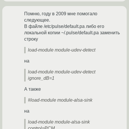
Помню, году в 2009 мне помогало
следующее.
В файле /etc/pulse/default.pa либо его
локальной копии ~/.pulse/default.pa заменить
строку
load-module module-udev-detect
на
load-module module-udev-detect
ignore_dB=1
А также
#load-module module-alsa-sink
на
load-module module-alsa-sink
control=PCM