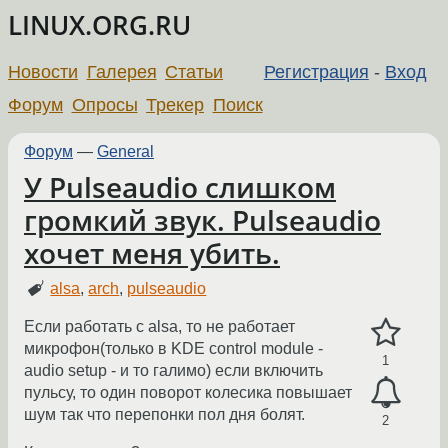
LINUX.ORG.RU
Новости
Галерея
Статьи
Регистрация
-
Вход
Форум
Опросы
Трекер
Поиск
Форум
—
General
У Pulseaudio слишком
громкий звук. Pulseaudio
хочет меня убить.
alsa
,
arch
,
pulseaudio
Если работать с alsa, то не работает
микрофон(только в KDE control module -
1
audio setup - и то галимо) если включить
пульсу, то один поворот колесика повышает
шум так что перепонки пол дня болят.
2