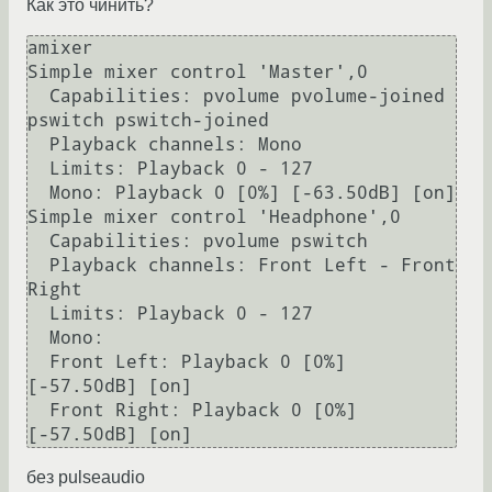
Как это чинить?
amixer

Simple mixer control 'Master',0                                                                                                                                                                       

  Capabilities: pvolume pvolume-joined 
pswitch pswitch-joined                                                                                                                                         

  Playback channels: Mono                                                                                                                                                                             

  Limits: Playback 0 - 127                                                                                                                                                                            

  Mono: Playback 0 [0%] [-63.50dB] [on]                                                                                                                                                               

Simple mixer control 'Headphone',0                                                                                                                                                                    

  Capabilities: pvolume pswitch                                                                                                                                                                       

  Playback channels: Front Left - Front 
Right                                                                                                                                                         

  Limits: Playback 0 - 127                                                                                                                                                                            

  Mono:                                                                                                                                                                                               

  Front Left: Playback 0 [0%] 
[-57.50dB] [on]                                                                                                                                                         

  Front Right: Playback 0 [0%] 
без pulseaudio