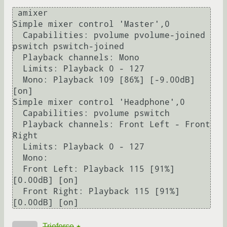
 amixer

Simple mixer control 'Master',0

  Capabilities: pvolume pvolume-joined 
pswitch pswitch-joined

  Playback channels: Mono

  Limits: Playback 0 - 127

  Mono: Playback 109 [86%] [-9.00dB] 
[on]

Simple mixer control 'Headphone',0

  Capabilities: pvolume pswitch

  Playback channels: Front Left - Front 
Right

  Limits: Playback 0 - 127

  Mono:

  Front Left: Playback 115 [91%] 
[0.00dB] [on]

  Front Right: Playback 115 [91%] 
Trieforce
★