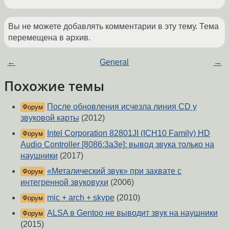
Вы не можете добавлять комментарии в эту тему. Тема
перемещена в архив.
←
General
→
Похожие темы
После обновления исчезла линия CD у
Форум
звуковой карты
(2012)
Intel Corporation 82801JI (ICH10 Family) HD
Форум
Audio Controller [8086:3a3e]: вывод звука только на
наушники
(2017)
«Металический звук» при захвате с
Форум
интегренной звуковухи
(2006)
mic + arch + skype
(2010)
Форум
ALSA в Gentoo не выводит звук на наушники
Форум
(2015)