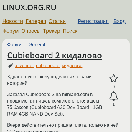
LINUX.ORG.RU
Новости
Галерея
Статьи
Регистрация
-
Вход
Форум
Опросы
Трекер
Поиск
Форум
—
General
Cubieboard 2 кидалово
allwinner
,
cubieboard
,
кидалово
Здравствуйте, хочу поделиться с вами
историей:
0
Заказал Cubieboard 2 на miniand.com в
прошлую пятницу, в комплекте, стоявшем
1
75 баксов (Cubieboard A20 Dev Board - 1GB
RAM 4GB NAND Dev Set).
Вчера действительно пришла плата, только на ней
512 метров оперативки.