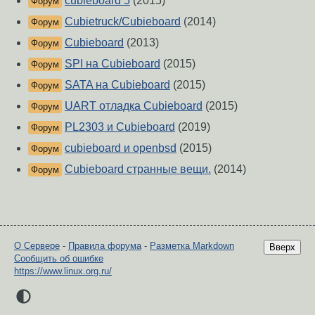
cubieboard 5
(2015)
Форум
Cubietruck/Cubieboard
(2014)
Форум
Cubieboard
(2013)
Форум
SPI на Cubieboard
(2015)
Форум
SATA на Cubieboard
(2015)
Форум
UART отладка Cubieboard
(2015)
Форум
PL2303 и Cubieboard
(2019)
Форум
cubieboard и openbsd
(2015)
Форум
Cubieboard странные вещи.
(2014)
Форум
О Сервере
-
Правила форума
-
Разметка Markdown
Вверх
Сообщить об ошибке
https://www.linux.org.ru/