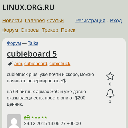
LINUX.ORG.RU
Новости
Галерея
Статьи
Регистрация
-
Вход
Форум
Опросы
Трекер
Поиск
Форум
—
Talks
cubieboard 5
arm
,
cubieboard
,
cubietruck
cubietruck plus, уже почти и скоро, можно
начинать резервировать $$.
0
на 64 битных армах SoC'и уже давно
оказываеца есть, просто они от $200
1
ценник.
eR
★★★★★
29.12.2015 13:06:27 +00:00