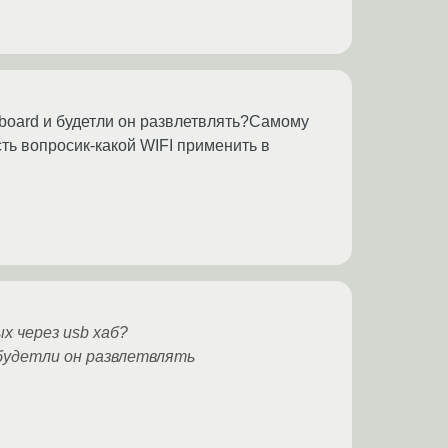
oard и будетли он развлетвлять?Самому
сть вопросик-какой WIFI применить в
х через usb хаб?
будетли он развлетвлять