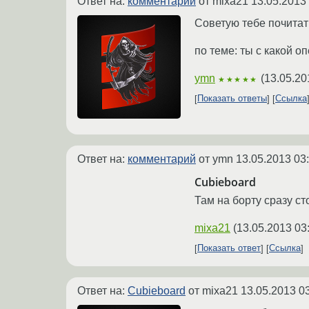
Ответ на:
комментарий
от mixa21
13.05.2013
Советую тебе почитат
по теме: ты с какой 
ymn
(
13.05.20
★★★★★
Показать ответы
Ссылка
Ответ на:
комментарий
от ymn
13.05.2013 03
Сubieboard
Там на борту сразу с
mixa21
(
13.05.2013 03
Показать ответ
Ссылка
Ответ на:
Сubieboard
от mixa21
13.05.2013 0