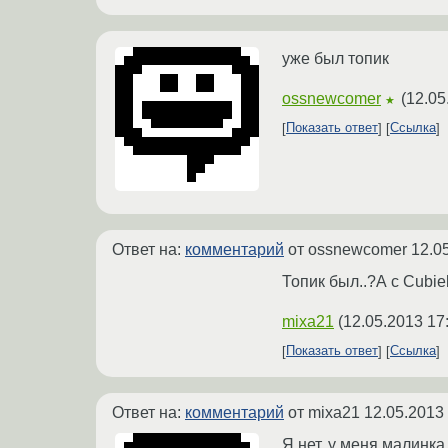
уже был топик
ossnewcomer
(
12.05
★
Показать ответ
Ссылка
Ответ на:
комментарий
от ossnewcomer
12.0
Топик был..?А с Cubi
mixa21
(
12.05.2013 17
Показать ответ
Ссылка
Ответ на:
комментарий
от mixa21
12.05.2013
Я нет, у меня малинка