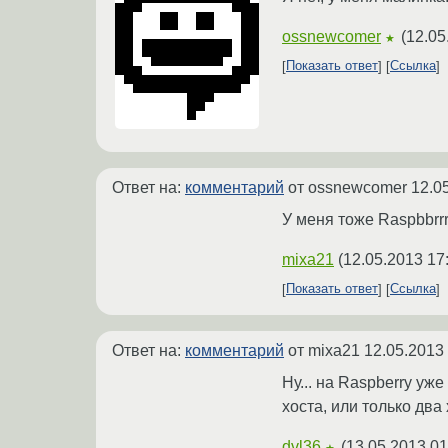
ossnewcomer
(
12.05
★
Показать ответ
Ссылка
Ответ на:
комментарий
от ossnewcomer
12.0
У меня тоже Raspbbrrr
mixa21
(
12.05.2013 17
Показать ответ
Ссылка
Ответ на:
комментарий
от mixa21
12.05.2013
Ну... на Raspberry уж
хоста, или только два
dvl36
(
13.05.2013 01
★