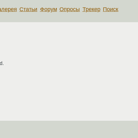
алерея
Статьи
Форум
Опросы
Трекер
Поиск
d.