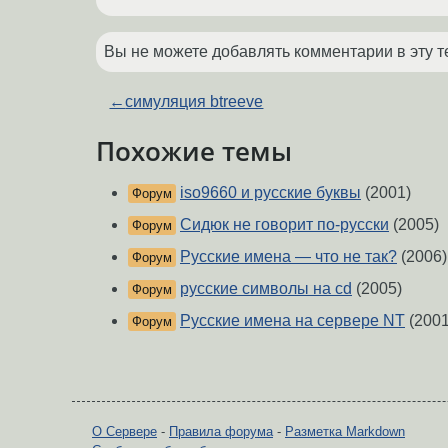
Вы не можете добавлять комментарии в эту т
←
симуляция btreeve
Похожие темы
iso9660 и русские буквы
(2001)
Форум
Сидюк не говорит по-русски
(2005)
Форум
Русские имена — что не так?
(2006)
Форум
русские символы на cd
(2005)
Форум
Русские имена на сервере NT
(2001
Форум
О Сервере
-
Правила форума
-
Разметка Markdown