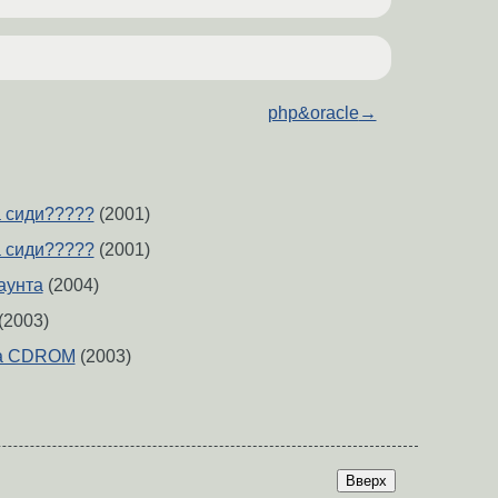
php&oracle
→
а сиди?????
(2001)
а сиди?????
(2001)
аунта
(2004)
(2003)
на CDROM
(2003)
Вверх