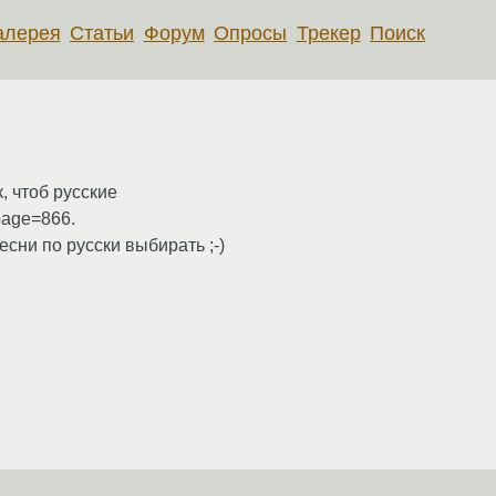
алерея
Статьи
Форум
Опросы
Трекер
Поиск
, чтоб русские
page=866.
сни по русски выбирать ;-)