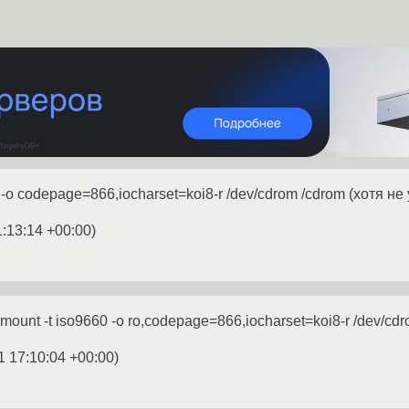
 -o codepage=866,iocharset=koi8-r /dev/cdrom /cdrom (хотя н
1:13:14 +00:00
)
ount -t iso9660 -o ro,codepage=866,iocharset=koi8-r /dev/cd
1 17:10:04 +00:00
)