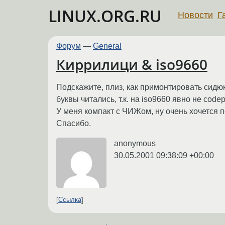
LINUX.ORG.RU
Новости
Г
Форум
—
General
Киррилици & iso9660
Подскажите, плиз, как примонтировать сидюк
буквы читались, т.к. на iso9660 явно не code
У меня компакт с ЧИЖом, ну очень хочется пе
Спасибо.
anonymous
30.05.2001 09:38:09 +00:00
Ссылка