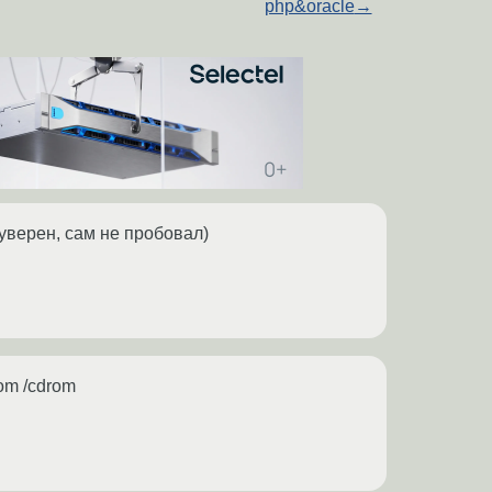
php&oracle
→
е уверен, сам не пробовал)
rom /cdrom