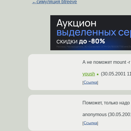
←
симуляция btreeve
А не поможет mount -r
yoush
(
30.05.2001 1
★
Ссылка
Поможет, только надо m
anonymous
(
30.05.200
Ссылка