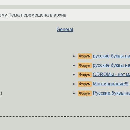
ему. Тема перемещена в архив.
General
русские буквы н
Форум
русские буквы н
Форум
CDROMы - нет м
Форум
Монтирование!!!
Форум
)
Русские буквы 
Форум