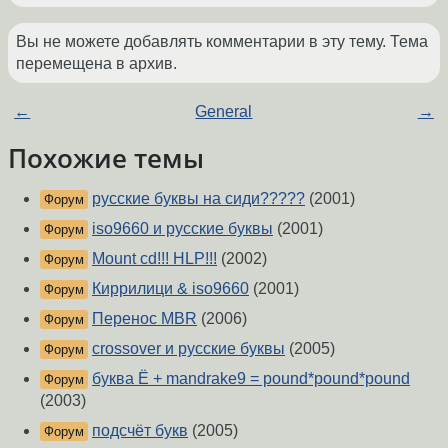
Вы не можете добавлять комментарии в эту тему. Тема
перемещена в архив.
←
General
→
Похожие темы
русские буквы на сиди?????
(2001)
Форум
iso9660 и русские буквы
(2001)
Форум
Mount cd!!! HLP!!!
(2002)
Форум
Киррилици & iso9660
(2001)
Форум
Перенос MBR
(2006)
Форум
crossover и русские буквы
(2005)
Форум
буква Ё + mandrake9 = pound*pound*pound
Форум
(2003)
подсчёт букв
(2005)
Форум