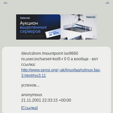
←
→
/dev/cdrom /mountpoint iso9660
ro,user,iocharset=koi8-r 0 0 а вообще - вот
ссылка:
http://www.sensi.org/~ak/linuxfaq/rulinux.faq-
3.html#ss3.11
успехов...
anonymous
21.11.2001 22:33:15 +00:00
Ссылка