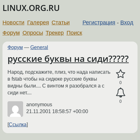
LINUX.ORG.RU
Новости
Галерея
Статьи
Регистрация
-
Вход
Форум
Опросы
Трекер
Поиск
Форум
—
General
русские буквы на сиди?????
Народ, подскажите, плиз, что нада написать
в fstab чтобы на сидюке русские буквы
0
видны были.... С винтом я разобрался а с
сиди нет....
0
anonymous
21.11.2001 18:58:57 +00:00
Ссылка