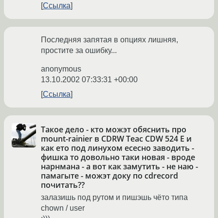
Ссылка
Последняя запятая в опциях лишняя,
простите за ошибку...
anonymous
13.10.2002 07:33:31 +00:00
Ссылка
Такое дело - кто можэт обяснить про
mount-rainier в CDRW Teac CDW 524 E и
как ето под линухом есесно заводить -
фишка то довольно таки новая - вроде
нарнмана - а вот как замутить - не наю -
памагыте - можэт доку по cdrecord
почитать??
залазишь под рутом и пишэшь чёто типа
chown / user