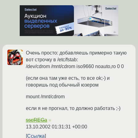
Очень просто: добавляешь примерно такую
вот строчку в /etc/fstab:
/dev/cdrom /mnt/cdrom iso9660 noauto,ro 0 0
(если она там уже есть, то все ok;-) и
говоришь под обычный юзером
mount /mnt/cdrom
если я не прогнал, то должно работать ;-)
sseREGa
☆
13.10.2002 01:31:31 +00:00
Ссылка