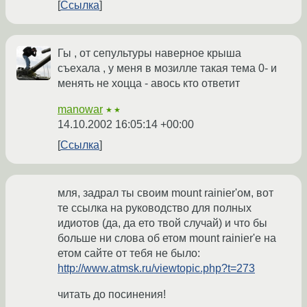
Ссылка
Гы , от сепультуры наверное крыша
съехала , у меня в мозилле такая тема 0- и
менять не хоцца - авось кто ответит
manowar
★★
14.10.2002 16:05:14 +00:00
Ссылка
мля, задрал ты своим mount rainier'ом, вот
те ссылка на руководство для полных
идиотов (да, да ето твой случай) и что бы
больше ни слова об етом mount rainier'е на
етом сайте от тебя не было:
http://www.atmsk.ru/viewtopic.php?t=273
читать до посинения!