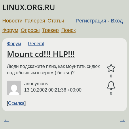
LINUX.ORG.RU
Новости
Галерея
Статьи
Регистрация
-
Вход
Форум
Опросы
Трекер
Поиск
Форум
—
General
Mount cd!!! HLP!!!
Люди подскажите плиз, как моунтить сидюк
под обычным юзером ( без su)?
0
anonymous
13.10.2002 00:21:36 +00:00
0
Ссылка
←
→