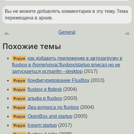
Вы не можете добавлять комментарии в эту тему. Тема
перемещена в архив.
←
General
→
Похожие темы
как добавить приложение в автозагрузку в
Форум
fluxbox в /home/vova/.fluxbox/startup вписал но не
запускаеться pcmanfm --desktop
(2017)
Конфигурирование FluxBox
(2013)
Форум
fluxbox и fbdesk
(2004)
Форум
альфа в fluxbox
(2003)
Форум
Два вопроса по fluxbox
(2004)
Форум
OpenBox and startup
(2005)
Форум
Icewm startup
(2017)
Форум