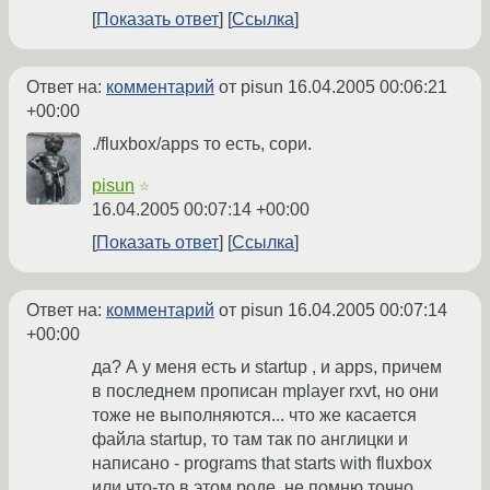
Показать ответ
Ссылка
Ответ на:
комментарий
от pisun
16.04.2005 00:06:21
+00:00
./fluxbox/apps то есть, сори.
pisun
☆
16.04.2005 00:07:14 +00:00
Показать ответ
Ссылка
Ответ на:
комментарий
от pisun
16.04.2005 00:07:14
+00:00
да? А у меня есть и startup , и apps, причем
в последнем прописан mplayer rxvt, но они
тоже не выполняются... что же касается
файла startup, то там так по англицки и
написано - programs that starts with fluxbox
или что-то в этом роде, не помню точно.