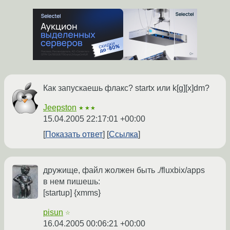
Как запускаешь флакс? startx или k[g][x]dm?
Jeepston
★★★
15.04.2005 22:17:01 +00:00
Показать ответ
Ссылка
дружище, файл жолжен быть ./fluxbix/apps
в нем пишешь:
[stаrtup] {xmms}
pisun
☆
16.04.2005 00:06:21 +00:00