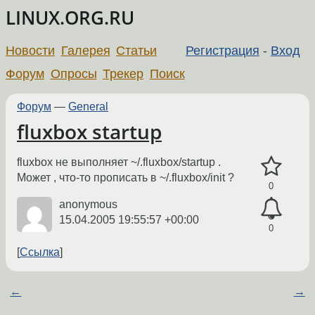
LINUX.ORG.RU
Новости
Галерея
Статьи
Регистрация
-
Вход
Форум
Опросы
Трекер
Поиск
Форум
—
General
fluxbox startup
fluxbox не выполняет ~/.fluxbox/startup .
Может , что-то прописать в ~/.fluxbox/init ?
0
anonymous
15.04.2005 19:55:57 +00:00
0
Ссылка
←
→