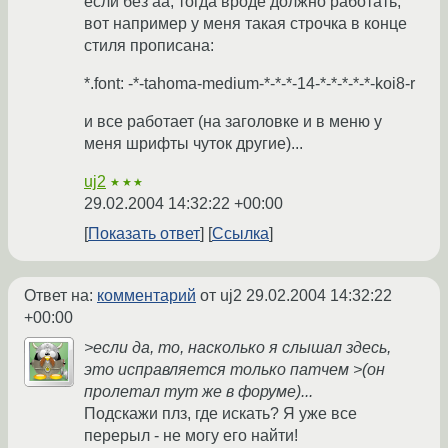
если без аа, тогда вроде должно работать,
вот например у меня такая строчка в конце
стиля прописана:
*.font: -*-tahoma-medium-*-*-*-14-*-*-*-*-*-koi8-r
и все работает (на заголовке и в меню у
меня шрифты чуток другие)...
uj2
★★★
29.02.2004 14:32:22 +00:00
Показать ответ
Ссылка
Ответ на:
комментарий
от uj2
29.02.2004 14:32:22
+00:00
>если да, то, насколько я слышал здесь,
это исправляется только патчем >(он
пролетал тут же в форуме)...
Подскажи плз, где искать? Я уже все
перерыл - не могу его найти!