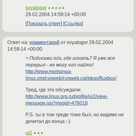
svyatogor
★★★★★
29.02.2004 14:59:14 +00:00
Показать ответ
Ссылка
Ответ на:
комментарий
от svyatogor
29.02.2004
14:59:14 +00:00
> Подскажи плз, где искать? Я уже все
перерыл - не могу его найти!
http://www.momonga-
linux.org/cvsweb/cvsweb.cgi/pkgs/fluxbox/
Тред, где это обсуждали:
http://www.linux.org.ru/profile/uj2/view-
message.jsp?msgid=476018
P.S. ты в том треде тоже был, но видимо не
дочитал до конца ;-)
uj2
★★★