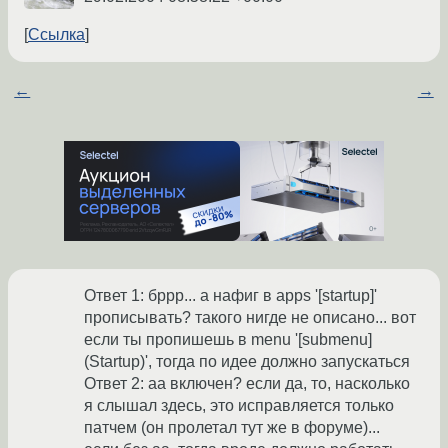
Ссылка
←
→
Ответ 1: бррр... а нафиг в apps '[startup]'
прописывать? такого нигде не описано... вот
если ты пропишешь в menu '[submenu]
(Startup)', тогда по идее должно запускаться
Ответ 2: аа включен? если да, то, насколько
я слышал здесь, это исправляется только
патчем (он пролетал тут же в форуме)...