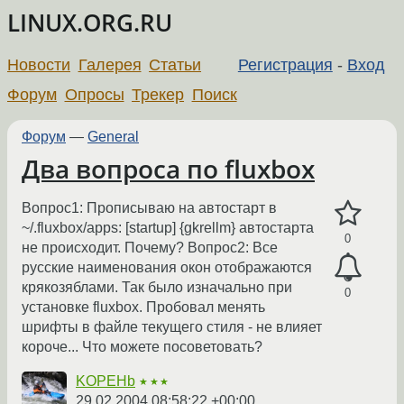
LINUX.ORG.RU
Новости
Галерея
Статьи
Регистрация
-
Вход
Форум
Опросы
Трекер
Поиск
Форум
—
General
Два вопроса по fluxbox
Вопрос1: Прописываю на автостарт в
~/.fluxbox/apps: [startup] {gkrellm} автостарта
0
не происходит. Почему? Вопрос2: Все
русские наименования окон отображаются
крякозяблами. Так было изначально при
0
установке fluxbox. Пробовал менять
шрифты в файле текущего стиля - не влияет
короче... Что можете посоветовать?
KOPEHb
★★★
29.02.2004 08:58:22 +00:00