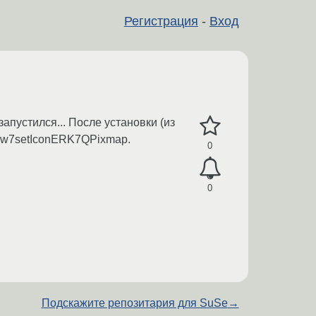
Регистрация
-
Вход
апустился... После установки (из
ndow7setIconERK7QPixmap.
0
0
Подскажите репозитария для SuSe
→