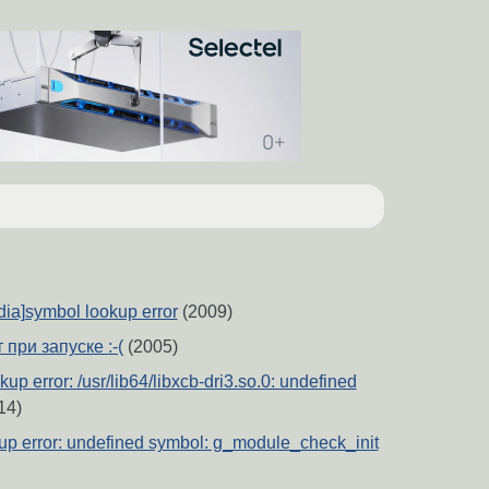
dia]symbol lookup error
(2009)
при запуске :-(
(2005)
up error: /usr/lib64/libxcb-dri3.so.0: undefined
14)
kup error: undefined symbol: g_module_check_init