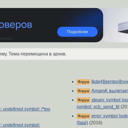
ему. Тема перемещена в архив.
[kde4][gentoo][nvi
Форум
AmaroK вылетает 
Форум
steam: symbol look
Форум
symbol: xcb_send_fd
(20
e: undefined symbol: /*too
error: symbol loo
Форум
(fatal)
(2016)
r: undefined symbol: