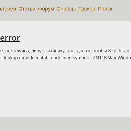
алерея
Статьи
Форум
Опросы
Трекер
Поиск
error
, пожалуйса, линукс-чайнику, что сделать, чтобы KTechLab з
bol lookup error: ktechlab: undefined symbol: _ZN11KMainWi