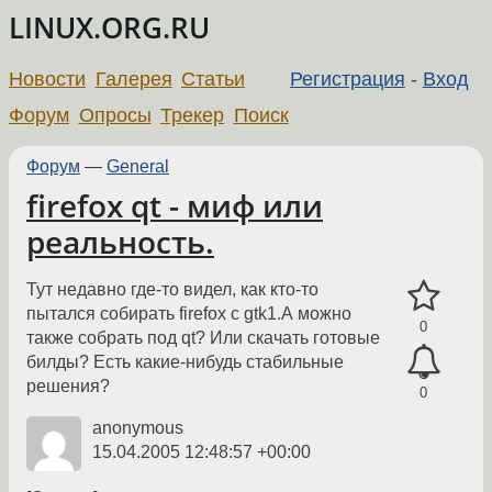
LINUX.ORG.RU
Новости
Галерея
Статьи
Регистрация
-
Вход
Форум
Опросы
Трекер
Поиск
Форум
—
General
firefox qt - миф или
реальность.
Тут недавно где-то видел, как кто-то
пытался собирать firefox с gtk1.А можно
0
также собрать под qt? Или скачать готовые
билды? Есть какие-нибудь стабильные
решения?
0
anonymous
15.04.2005 12:48:57 +00:00