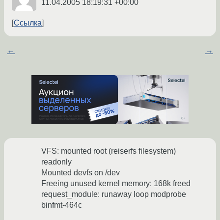
11.04.2005 18:19:31 +00:00
Ссылка
←
→
VFS: mounted root (reiserfs filesystem)
readonly
Mounted devfs on /dev
Freeing unused kernel memory: 168k freed
request_module: runaway loop modprobe
binfmt-464c