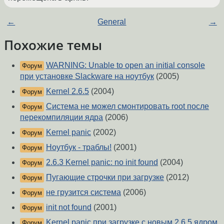
←
General
→
Похожие темы
WARNING: Unable to open an initial console
Форум
при установке Slackware на ноутбук
(2005)
Kernel 2.6.5
(2004)
Форум
Система не можел смонтировать root после
Форум
перекомпиляции ядра
(2006)
Kernel panic
(2002)
Форум
Ноутбук - траблы!
(2001)
Форум
2.6.3 Kernel panic: no init found
(2004)
Форум
Пугающие строчки при загрузке
(2012)
Форум
не грузится система
(2006)
Форум
init not found
(2001)
Форум
Kernel panic при загрузке с новым 2.6.5 ядром
Форум