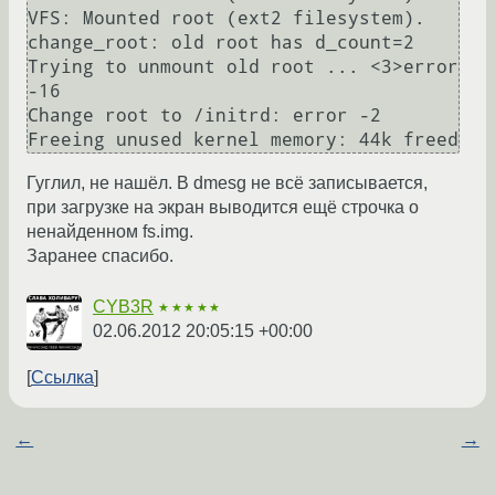
VFS: Mounted root (ext2 filesystem).

change_root: old root has d_count=2

Trying to unmount old root ... <3>error 
-16

Change root to /initrd: error -2

Freeing unused kernel memory: 44k freed
Гуглил, не нашёл. В dmesg не всё записывается,
при загрузке на экран выводится ещё строчка о
ненайденном fs.img.
Заранее спасибо.
CYB3R
★★★★★
02.06.2012 20:05:15 +00:00
Ссылка
←
→