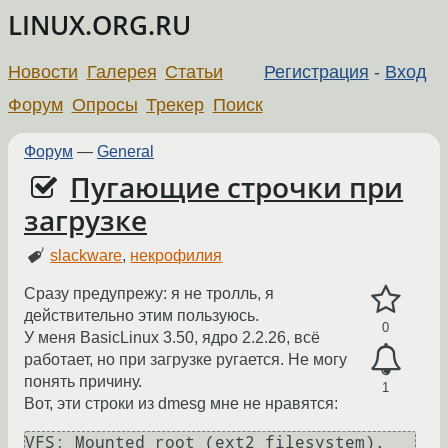
LINUX.ORG.RU
Новости
Галерея
Статьи
Регистрация
-
Вход
Форум
Опросы
Трекер
Поиск
Форум
—
General
Пугающие строчки при
загрузке
slackware
,
некрофилия
Сразу предупрежу: я не тролль, я
действительно этим пользуюсь.
0
У меня BasicLinux 3.50, ядро 2.2.26, всё
работает, но при загрузке ругается. Не могу
понять причину.
1
Вот, эти строки из dmesg мне не нравятся:
VFS: Mounted root (ext2 filesystem).
