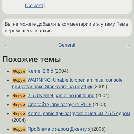
Ссылка
Вы не можете добавлять комментарии в эту тему. Тема
перемещена в архив.
←
General
→
Похожие темы
Kernel 2.6.5
(2004)
Форум
WARNING: Unable to open an initial console
Форум
при установке Slackware на ноутбук
(2005)
2.6.3 Kernel panic: no init found
(2004)
Форум
Спасайте, при загрузке RH 9
(2003)
Форум
Kernel panic при загрузке с новым 2.6.5 ядром
Форум
(2004)
Проблема с ядром Дженту :(
(2005)
Форум