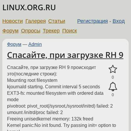
LINUX.ORG.RU
Новости
Галерея
Статьи
Регистрация
-
Вход
Форум
Опросы
Трекер
Поиск
Форум
—
Admin
Спасайте, при загрузке RH 9
Спасайте, при загрузке RH 9 происходит
это(последние строки):
0
Mounting root filesystem
kjournald starting. Commit interval 5 seconds
EXT3-fs: mounted filesystem with ordered data
0
mode
pivotroot: pivot_root(/sysroot,/sysroot/initrd) failed: 2
umount /initrd/proc failed: 2
Freeing unisedkernel memory: 132k freed
Kernel panic:No init found. Try passing init= option to