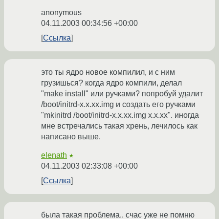
anonymous
04.11.2003 00:34:56 +00:00
Ссылка
это ты ядро новое компилил, и с ним
грузишься? когда ядро компили, делал
"make install" или ручками? попробуй удалит
/boot/initrd-x.x.xx.img и создать его ручками
"mkinitrd /boot/initrd-x.x.xx.img x.x.xx". иногда
мне встречались такая хрень, лечилось как
написано выше.
elenath
★
04.11.2003 02:33:08 +00:00
Ссылка
была такая проблема.. счас уже не помню