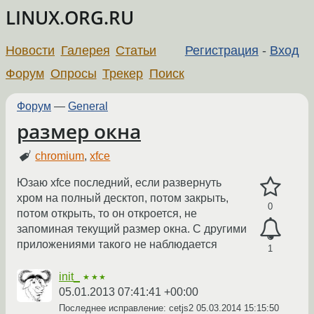
LINUX.ORG.RU
Новости
Галерея
Статьи
Регистрация
-
Вход
Форум
Опросы
Трекер
Поиск
Форум
—
General
размер окна
chromium
,
xfce
Юзаю xfce последний, если развернуть
хром на полный десктоп, потом закрыть,
0
потом открыть, то он откроется, не
запоминая текущий размер окна. С другими
приложениями такого не наблюдается
1
init_
★★★
05.01.2013 07:41:41 +00:00
Последнее исправление: cetjs2
05.03.2014 15:15:50