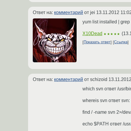
Ответ на:
комментарий
от jei
13.11.2012 11:0
yum list installed | gre
X10Dead
(
13.
★★★★★
Показать ответ
Ссылка
Ответ на:
комментарий
от schizoid
13.11.2012
which svn ответ /usr/bin/
whereis svn ответ svn:
find / -name svn 2>/dev
echo $PATH ответ /usr/lo