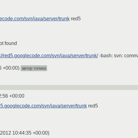
lecode.com/svn/java/server/trunk
red5
ot found
p://red5.googlecode.com/svn/java/server/trunk/
-bash: svn: comm
6 +00:00
)
автор топика
2:56 +00:00
ed5.googlecode.com/svn/java/server/trunk
red5
.2012 10:44:35 +00:00
)