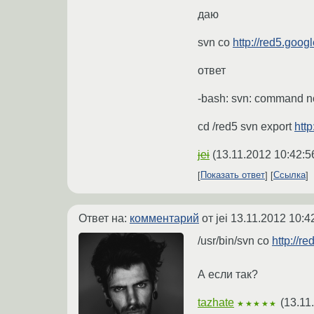
даю
svn co
http://red5.goog
ответ
-bash: svn: command n
cd /red5 svn export
htt
jei
(
13.11.2012 10:42:5
Показать ответ
Ссылка
Ответ на:
комментарий
от jei
13.11.2012 10:4
/usr/bin/svn co
http://r
А если так?
tazhate
(
13.11
★★★★★