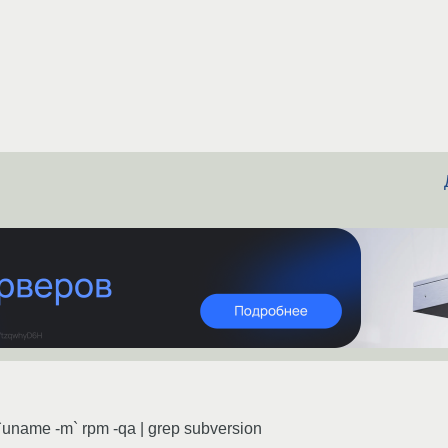
-`uname -m` rpm -qa | grep subversion