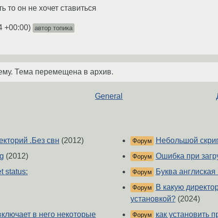
ть то он не хочет ставиться
4 +00:00
)
автор топика
ему. Тема перемещена в архив.
General
екторий .Без свн
(2012)
Небольшой скрип
Форум
ig
(2012)
Ошибка при загр
Форум
 status:
Буква англиская
Форум
В какую директо
Форум
установкой?
(2024)
включает в него некоторые
как установить п
Форум