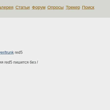
алерея
Статьи
Форум
Опросы
Трекер
Поиск
er/trunk
red5
я red5 пишется без /