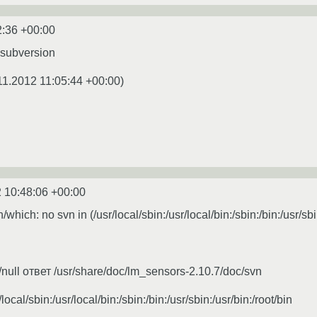
2:36 +00:00
p subversion
11.2012 11:05:44 +00:00
)
 10:48:06 +00:00
which: no svn in (/usr/local/sbin:/usr/local/bin:/sbin:/bin:/usr/sbin
/null ответ /usr/share/doc/lm_sensors-2.10.7/doc/svn
cal/sbin:/usr/local/bin:/sbin:/bin:/usr/sbin:/usr/bin:/root/bin