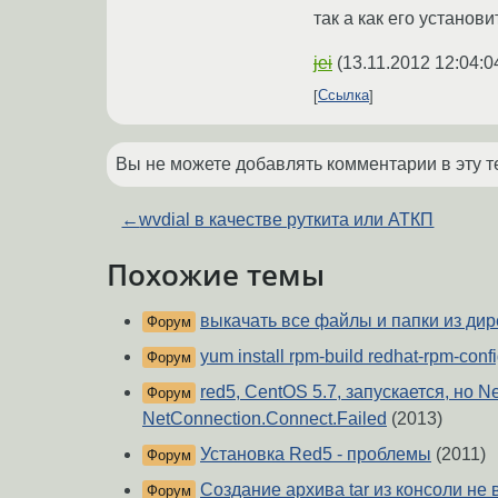
так а как его установи
jei
(
13.11.2012 12:04:0
Ссылка
Вы не можете добавлять комментарии в эту т
←
wvdial в качестве руткита или АТКП
Похожие темы
выкачать все файлы и папки из дир
Форум
yum install rpm-build redhat-rpm-conf
Форум
red5, CentOS 5.7, запускается, но Net
Форум
NetConnection.Connect.Failed
(2013)
Установка Red5 - проблемы
(2011)
Форум
Создание архива tar из консоли не 
Форум