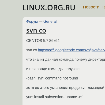
LINUX.ORG.RU
Новости
Г
Форум
—
General
svn co
CENTOS 5.7 86x64
svn co
http://red5.googlecode.com/svn/java/serv
что значит данная команда почему директори
и при вводе команды получаю
-bash: svn: command not found
хотя до этого установил вроде svn командой
yum install subversion-`uname -m`