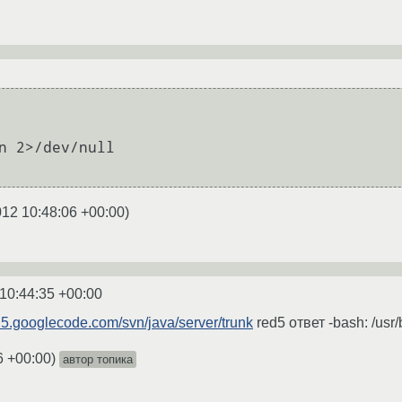
012 10:48:06 +00:00
)
10:44:35 +00:00
ed5.googlecode.com/svn/java/server/trunk
red5 ответ -bash: /usr/b
6 +00:00
)
автор топика