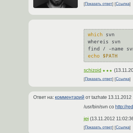
Показать ответ
Ссылка
which
 svn

whereis svn

echo
$PATH
schizoid
(
13.11.2
★★★
Показать ответ
Ссылка
Ответ на:
комментарий
от tazhate
13.11.2012 
/usr/bin/svn co
http://r
jei
(
13.11.2012 11:02:3
Показать ответ
Ссылка