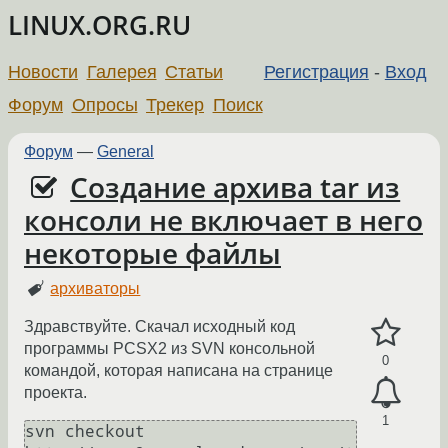
LINUX.ORG.RU
Новости
Галерея
Статьи
Регистрация
-
Вход
Форум
Опросы
Трекер
Поиск
Форум
—
General
Создание архива tar из
консоли не включает в него
некоторые файлы
архиваторы
Здравствуйте. Скачал исходный код
программы PCSX2 из SVN консольной
0
командой, которая написана на странице
проекта.
1
svn checkout 