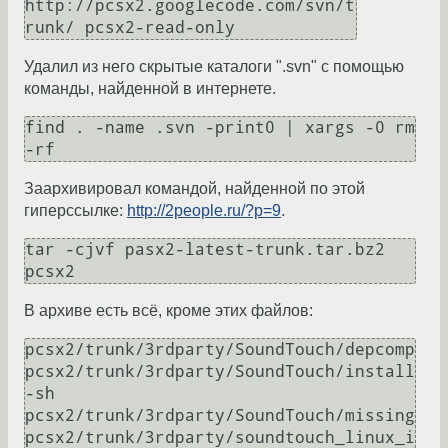
http://pcsx2.googlecode.com/svn/t
runk/ pcsx2-read-only
Удалил из него скрытые каталоги ".svn" с помощью
команды, найденной в интернете.
find . -name .svn -print0 | xargs -0 rm 
-rf
Заархивировал командой, найденной по этой
гиперссылке:
http://2people.ru/?p=9
.
tar -cjvf pasx2-latest-trunk.tar.bz2 
pcsx2
В архиве есть всё, кроме этих файлов:
pcsx2/trunk/3rdparty/SoundTouch/depcomp

pcsx2/trunk/3rdparty/SoundTouch/install
-sh

pcsx2/trunk/3rdparty/SoundTouch/missing

pcsx2/trunk/3rdparty/soundtouch_linux_i