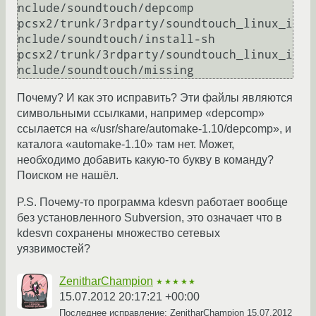
nclude/soundtouch/depcomp

pcsx2/trunk/3rdparty/soundtouch_linux_i
nclude/soundtouch/install-sh

pcsx2/trunk/3rdparty/soundtouch_linux_i
nclude/soundtouch/missing
Почему? И как это исправить? Эти файлы являются
символьными ссылками, например «depcomp»
ссылается на «/usr/share/automake-1.10/depcomp», и
каталога «automake-1.10» там нет. Может,
необходимо добавить какую-то букву в команду?
Поиском не нашёл.
P.S. Почему-то программа kdesvn работает вообще
без установленного Subversion, это означает что в
kdesvn сохранены множество сетевых
уязвимостей?
ZenitharChampion
★★★★★
15.07.2012 20:17:21 +00:00
Последнее исправление: ZenitharChampion
15.07.2012