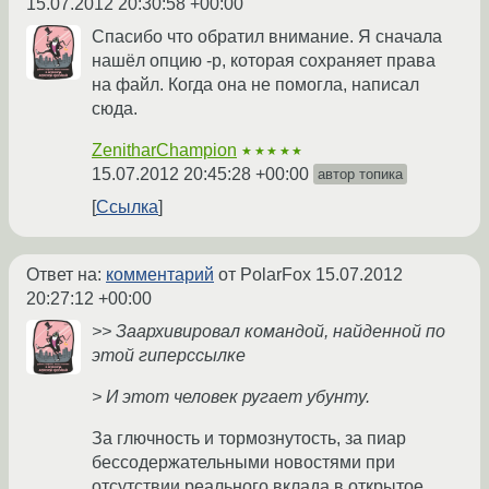
15.07.2012 20:30:58 +00:00
Спасибо что обратил внимание. Я сначала
нашёл опцию -p, которая сохраняет права
на файл. Когда она не помогла, написал
сюда.
ZenitharChampion
★★★★★
15.07.2012 20:45:28 +00:00
автор топика
Ссылка
Ответ на:
комментарий
от PolarFox
15.07.2012
20:27:12 +00:00
>> Заархивировал командой, найденной по
этой гиперссылке
> И этот человек ругает убунту.
За глючность и тормознутость, за пиар
бессодержательными новостями при
отсутствии реального вклада в открытое