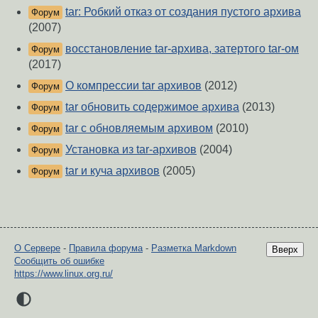
tar: Робкий отказ от создания пустого архива
Форум
(2007)
восстановление tar-архива, затертого tar-ом
Форум
(2017)
О компрессии tar архивов
(2012)
Форум
tar обновить содержимое архива
(2013)
Форум
tar с обновляемым архивом
(2010)
Форум
Установка из tar-архивов
(2004)
Форум
tar и куча архивов
(2005)
Форум
О Сервере
-
Правила форума
-
Разметка Markdown
Вверх
Сообщить об ошибке
https://www.linux.org.ru/