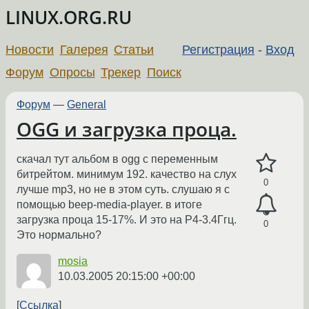
LINUX.ORG.RU
Новости
Галерея
Статьи
Регистрация
-
Вход
Форум
Опросы
Трекер
Поиск
Форум
—
General
OGG и загрузка проца.
скачал тут альбом в ogg с переменным
битрейтом. минимум 192. качество на слух
0
лучше mp3, но не в этом суть. слушаю я с
помощью beep-media-player. в итоге
загрузка проца 15-17%. И это на P4-3.4Ггц.
0
Это нормально?
mosia
10.03.2005 20:15:00 +00:00
Ссылка