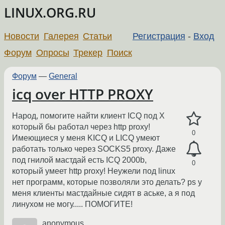
LINUX.ORG.RU
Новости
Галерея
Статьи
Регистрация
-
Вход
Форум
Опросы
Трекер
Поиск
Форум
—
General
icq over HTTP PROXY
Народ, помогите найти клиент ICQ под X
который бы работал через http proxy!
0
Имеющиеся у меня KICQ и LICQ умеют
работать только через SOCKS5 proxy. Даже
под гнилой мастдай есть ICQ 2000b,
0
который умеет http proxy! Неужели под linux
нет программ, которые позволяли это делать? ps у
меня клиенты мастдайные сидят в аське, а я под
линухом не могу..... ПОМОГИТЕ!
anonymous