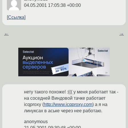
04.05.2001 17:05:38 +00:00
Ссылка
←
→
нету такого похоже! :((( у меня работает так -
на соседней Виндовой тачке работает
icqproxy (
http://www.icqproxy.com
) а я на
линуксах в аське через нее работаю.
anonymous
21.05.2001 09:30:48 +00:00