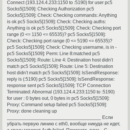
Connect (193.124.4.233:1150 to :5190) for user pc5
Socks5[1509]: Checking Authorization pc5
Socks5[1509]: Check: Checking commands: Anything
is ok pc5 Socks5[1509]: Check: Checking auths:
Anything is ok pc5 Socks5[1509]: Check: Checking port
range (0 <= 1150 <= 65535)? pc5 Socks5[1509]:
Check: Checking port range (0 <= 5190 <= 65535)?
pc5 Socks5[1509]: Check: Checking username, is in -
pc5 Socks5[1509]: Perm: Line 8:matched pc5
Socks5[1509]: Route: Line 4: Destination host didn't
match pc5 Socks5[1509]: Route: Line 5: Destination
host didn't match pc5 Socks5[1509]: lsSendResponse:
reply is (:5190) pc5 Socks5[1509]: lsSendResponse:
response sent pc5 Socks5[1509]: TCP Connection
Terminated: Abnormal (193.124.4.233:1150 to :5190)
for user : 0 bytes out, 0 bytes in pc5 Socks5[1509]:
Proxy: Command setup failed pc5 Socks5[1509]:
Proxy: done cleaning up
____________________________________ Если
убрать первую линию c eth0, вообще никуда не идет,