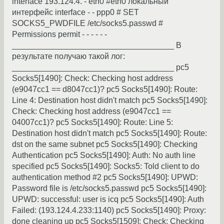
interface 193.124.4. - eth0 #eth0 локальный
интерфейс interface - - ppp0 # SET
SOCKS5_PWDFILE /etc/socks5.passwd #
Permissions permit - - - - - -
____________________________________ В
результате получаю такой лог:
____________________________________ pc5
Socks5[1490]: Check: Checking host address
(e9047cc1 == d8047cc1)? pc5 Socks5[1490]: Route:
Line 4: Destination host didn't match pc5 Socks5[1490]:
Check: Checking host address (e9047cc1 ==
04007cc1)? pc5 Socks5[1490]: Route: Line 5:
Destination host didn't match pc5 Socks5[1490]: Route:
dst on the same subnet pc5 Socks5[1490]: Checking
Authentication pc5 Socks5[1490]: Auth: No auth line
specified pc5 Socks5[1490]: Socks5: Told client to do
authentication method #2 pc5 Socks5[1490]: UPWD:
Password file is /etc/socks5.passwd pc5 Socks5[1490]:
UPWD: successful: user is icq pc5 Socks5[1490]: Auth
Failed: (193.124.4.233:1140) pc5 Socks5[1490]: Proxy:
done cleaning up pc5 Socks5[1509]: Check: Checking