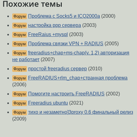
Похожие темы
Проблема с Socks5 и ICQ2000a
(2000)
Форум
настройка ppp сервера
(2003)
Форум
FreeRaius +mysql
(2003)
Форум
Проблема связки VPN + RADIUS
(2005)
Форум
freeradius+chap+ms-chap(v. 1,2) авторизация
Форум
не работает
(2007)
простой freeradius сервер
(2010)
Форум
FreeRADIUS+rlm_chap+странная проблема
Форум
(2006)
Помогите настроить FreeRADIUS
(2002)
Форум
Freeradius ubuntu
(2021)
Форум
тихо и незаметно]3proxy 0.6 финальный релиз
Форум
(2009)