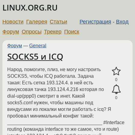
LINUX.ORG.RU
Новости
Галерея
Статьи
Регистрация
-
Вход
Форум
Опросы
Трекер
Поиск
Форум
—
General
SOCKS5 и ICQ
Народ, помогите, плиз, не могу настроить
SOCKS5, чтобы ICQ работала. Задача
0
такая: Есть сетка 193.124.4. в ней есть
линуксовая тачка 193.124.4.216 которая по
dial-up(ppp0) смотрит в инет. Какой
0
socks5.conf нужен, чтобы машины под
виндусами из локалки могли работать с icq? Я
пробовал минимальный конфиг такой:
___________________________________ #Interface
routing (команда interface то же самое, что и route)