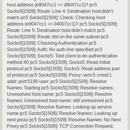
host address (e9047cc1 == d8047cc1)? pc5
Socks5[1509]: Route: Line 4: Destination host didn't
match pc5 Socks5[1509]: Check: Checking host
address (e9047cc1 == 04007cc1)? pc5 Socks5[1509]:
Route: Line 5: Destination host didn't match pc5
Socks5[1509]: Route: dst on the same subnet pc5
Socks5[1509]: Checking Authentication pc5
Socks5[1509]: Auth: No auth line specified pc5
Socks5[1509]: Socks5: Told client to do authentication
method #0 pc5 Socks5[1509]: Socks5: Read initial
protocol pc5 Socks5[1509]: Socks5: Read address part
of protocol pc5 Socks5[1509]: Proxy: vers:5 cmnd:1
addr: port:5190 user: pc5 Socks5[1509]: Resolve
Names: Starting pc5 Socks5[1509]: Resolve names:
Unresolved host name: pc5 Socks5[1509]: Resolve
Names: Unresolved host name: still unresolved pc5
Socks5[1509]: Resolve Names: Looking up service
name pc5 Socks5[1509]: Resolve Names: Looking up
next proxy pc5 Socks5[1509]: Resolve Names: No Next
Proxy pc5 Socks5[1509]: TCP Connection Request: