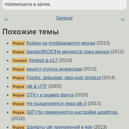
перемещена в архив.
←
General
→
Похожие темы
fluxbox не отображаются иконки
(2013)
Форум
[gentoo][KDE]Не меняется тема иконок
(2012)
Форум
freebsd & e17
(2010)
Галерея
рецепт успеха арчеводам
(2013)
Форум
Firefox, debugger, step-over shortcut
(2014)
Форум
gtk & UTF
(2005)
Форум
GTK+ и размер фонта
(2010)
Форум
Не подцепляется тема gtk-3
(2013)
Форум
[ШГ] Не применяются настройки шрифтов.
Форум
(2010)
Шрифты gtk приложений в kde
(2013)
Форум