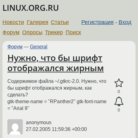
LINUX.ORG.RU
Новости
Галерея
Статьи
Регистрация
-
Вход
Форум
Опросы
Трекер
Поиск
Форум
—
General
Нужно, что бы шрифт
отображался жирным
Содержимое файла ~/.gtkrc-2.0. Нужно, что
бы шрифт отображался жирным, как
0
сделать?
gtk-theme-name = "RPanther2" gtk-font-name
= "Arial 9"
0
anonymous
27.02.2005 11:59:36 +00:00