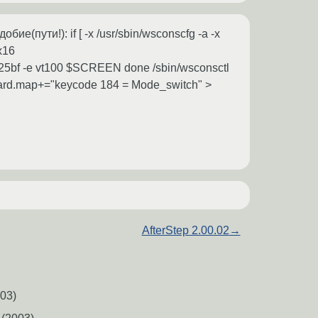
е(пути!): if [ -x /usr/sbin/wsconscfg -a -x
8x16
x25bf -e vt100 $SCREEN done /sbin/wsconsctl
oard.map+="keycode 184 = Mode_switch" >
AfterStep 2.00.02
→
03)