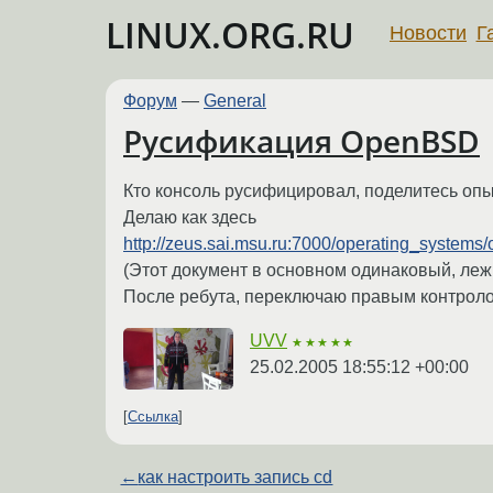
LINUX.ORG.RU
Новости
Г
Форум
—
General
Русификация OpenBSD
Кто консоль русифицировал, поделитесь оп
Делаю как здесь
http://zeus.sai.msu.ru:7000/operating_systems/o
(Этот документ в основном одинаковый, леж
После ребута, переключаю правым контролом
UVV
★★★★★
25.02.2005 18:55:12 +00:00
Ссылка
←
как настроить запись cd