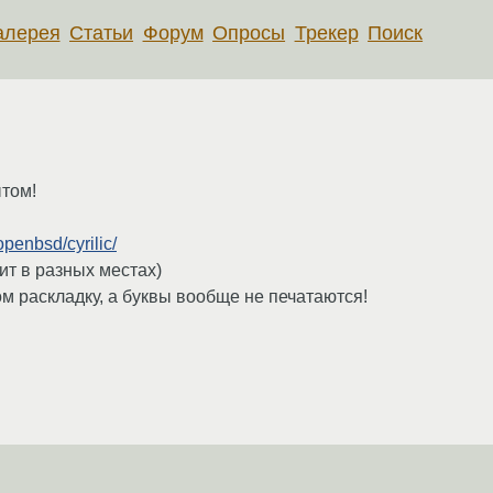
алерея
Статьи
Форум
Опросы
Трекер
Поиск
ытом!
penbsd/cyrilic/
ит в разных местах)
 раскладку, а буквы вообще не печатаются!