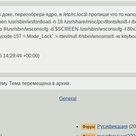
доке, пересобрери ядро, в /etc/rc.local пропиши что то наподоби
then /usr/sbin/wsfontload -h 16 /usr/share/misc/pcvtfonts/koi8-r-
do #/usr/sbin/wsconscfg -d $SCREEN /usr/sbin/wsconscfg -t 80
code 157 = Mode_Lock" > /dev/null #/sbin/wsconsctl -w keyb
5 14:29:44 +00:00
)
ему. Тема перемещена в архив.
General
Русификация
(20
Форум