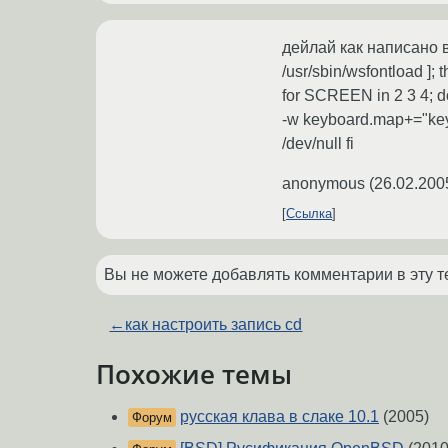
дейлай как написано в 
/usr/sbin/wsfontload ]; 
for SCREEN in 2 3 4; 
-w keyboard.map+="key
/dev/null fi
anonymous
(
26.02.200
Ссылка
Вы не можете добавлять комментарии в эту т
←
как настроить запись cd
Похожие темы
русская клава в слаке 10.1
(2005)
Форум