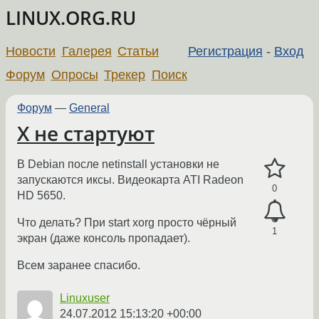
LINUX.ORG.RU
Новости
Галерея
Статьи
Регистрация
-
Вход
Форум
Опросы
Трекер
Поиск
Форум
—
General
X не стартуют
В Debian после netinstall установки не
запускаются иксы. Видеокарта ATI Radeon
0
HD 5650.
Что делать? При start xorg просто чёрный
1
экран (даже консоль пропадает).
Всем заранее спасибо.
Linuxuser
24.07.2012 15:13:20 +00:00