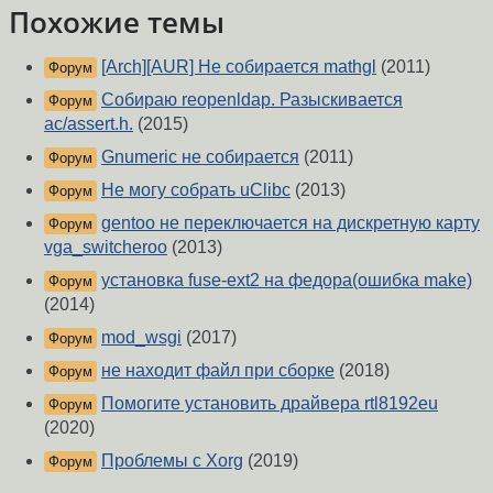
Похожие темы
[Arch][AUR] Не собирается mathgl
(2011)
Форум
Собираю reopenldap. Разыскивается
Форум
ac/assert.h.
(2015)
Gnumeric не собирается
(2011)
Форум
Не могу собрать uClibc
(2013)
Форум
gentoo не переключается на дискретную карту
Форум
vga_switcheroo
(2013)
установка fuse-ext2 на федора(ошибка make)
Форум
(2014)
mod_wsgi
(2017)
Форум
не находит файл при сборке
(2018)
Форум
Помогите установить драйвера rtl8192eu
Форум
(2020)
Проблемы с Xorg
(2019)
Форум