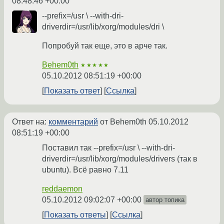
08:48:46 +00:00
--prefix=/usr \ --with-dri-
driverdir=/usr/lib/xorg/modules/dri \
Попробуй так еще, это в арче так.
Behem0th
★★★★★
05.10.2012 08:51:19 +00:00
Показать ответ
Ссылка
Ответ на:
комментарий
от Behem0th
05.10.2012
08:51:19 +00:00
Поставил так --prefix=/usr \ --with-dri-
driverdir=/usr/lib/xorg/modules/drivers (так в
ubuntu). Всё равно 7.11
reddaemon
05.10.2012 09:02:07 +00:00
автор топика
Показать ответы
Ссылка