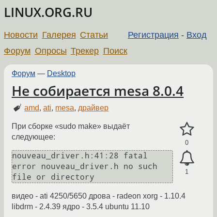
LINUX.ORG.RU
Новости
Галерея
Статьи
Регистрация
-
Вход
Форум
Опросы
Трекер
Поиск
Форум
—
Desktop
Не собирается mesa 8.0.4
amd
,
ati
,
mesa
,
драйвер
При сборке «sudo make» выдаёт
следующее:
0
nouveau_driver.h:41:28 fatal 
error nouveau_driver.h no such 
1
file or directory
видео - ati 4250/5650 дрова - radeon xorg - 1.10.4
libdrm - 2.4.39 ядро - 3.5.4 ubuntu 11.10