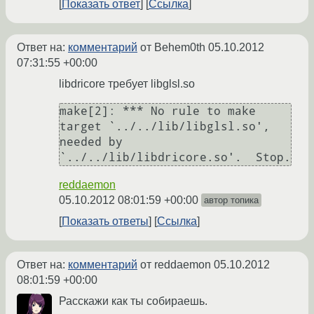
Показать ответ
Ссылка
Ответ на:
комментарий
от Behem0th
05.10.2012
07:31:55 +00:00
libdricore требует libglsl.so
make[2]: *** No rule to make 
target `../../lib/libglsl.so', 
needed by 
reddaemon
05.10.2012 08:01:59 +00:00
автор топика
Показать ответы
Ссылка
Ответ на:
комментарий
от reddaemon
05.10.2012
08:01:59 +00:00
Расскажи как ты собираешь.