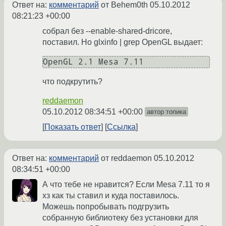
Ответ на:
комментарий
от Behem0th
05.10.2012
08:21:23 +00:00
собрал без --enable-shared-dricore,
поставил. Но glxinfo | grep OpenGL выдает:
OpenGL 2.1 Mesa 7.11
что подкрутить?
reddaemon
05.10.2012 08:34:51 +00:00
автор топика
Показать ответ
Ссылка
Ответ на:
комментарий
от reddaemon
05.10.2012
08:34:51 +00:00
А что тебе не нравится? Если Mesa 7.11 то я
хз как ты ставил и куда поставилось.
Можешь попробывать подгрузить
собранную библиотеку без установки для