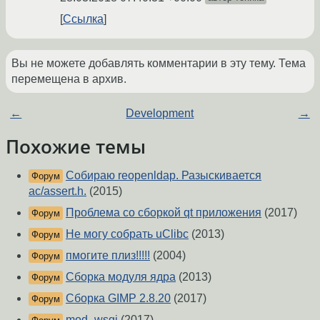
Ссылка
Вы не можете добавлять комментарии в эту тему. Тема
перемещена в архив.
←
Development
→
Похожие темы
Собираю reopenldap. Разыскивается
Форум
ac/assert.h.
(2015)
Проблема со сборкой qt приложения
(2017)
Форум
Не могу собрать uClibc
(2013)
Форум
пмогите плиз!!!!!
(2004)
Форум
Сборка модуля ядра
(2013)
Форум
Сборка GIMP 2.8.20
(2017)
Форум
mod_wsgi
(2017)