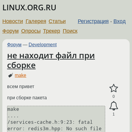
LINUX.ORG.RU
Новости
Галерея
Статьи
Регистрация
-
Вход
Форум
Опросы
Трекер
Поиск
Форум
—
Development
не находит файл при
сборке
make
всем привет
0
при сборке пакета
make

1
.... 

/services-cache.h:9:23: fatal 
error: redis3m.hpp: No such file 