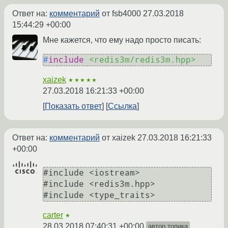
Ответ на:
комментарий
от fsb4000
27.03.2018
15:44:29 +00:00
Мне кажется, что ему надо просто писать:
#
include
<redis3m/redis3m.hpp>
xaizek
★★★★★
27.03.2018 16:21:33 +00:00
Показать ответ
Ссылка
Ответ на:
комментарий
от xaizek
27.03.2018 16:21:33
+00:00
#include <iostream>

#include <redis3m.hpp>

carter
★
28.03.2018 07:40:31 +00:00
автор топика