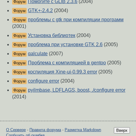
Помогите с GLIB 2.3.6
(2004)
Форум
GTK+-2.4.2
(2004)
Форум
проблемы с gtk при компиляции программ
Форум
(2001)
Установка библиотек
(2004)
Форум
проблема при установке GTK 2.6
(2005)
Форум
qalculate
(2007)
Форум
Проблема с компиляцией в gentoo
(2005)
Форум
коспиляция Xine-ui-0.99.3 error
(2005)
Форум
configure error
(2004)
Форум
pyilmbase, LDFLAGS, boost, ./configure error
Форум
(2014)
О Сервере
-
Правила форума
-
Разметка Markdown
Вверх
Сообщить об ошибке