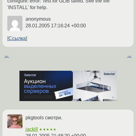
configure: error: Test for GLIB failed. See the file
'INSTALL' for help.
anonymous
28.01.2005 17:16:24 +00:00
Ссылка
←
→
pkgtools смотри.
jackill
★★★★★
28.01.2005 21:48:20 +00:00