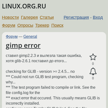
LINUX.ORG.RU
Новости
Галерея
Статьи
Регистрация
-
Вход
Форум
Опросы
Трекер
Поиск
Форум
—
General
gimp error
ставил gimp2.2.3 и вылезла такая ошибка,
хотя glib-2.6.1 поставил до етого...
0
checking for GLIB - version >= 2.4.5... no
*** Could not run GLIB test program, checking
0
why...
*** The test program failed to compile or link. See the
file config.log for the
*** exact error that occured. This usually means GLIB is
incorrectly installed.