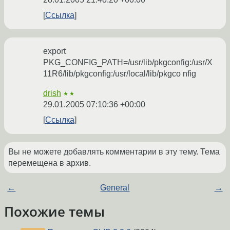
Ссылка
export
PKG_CONFIG_PATH=/usr/lib/pkgconfig:/usr/X
11R6/lib/pkgconfig:/usr/local/lib/pkgco nfig
drish
★★
29.01.2005 07:10:36 +00:00
Ссылка
Вы не можете добавлять комментарии в эту тему. Тема
перемещена в архив.
←
General
→
Похожие темы