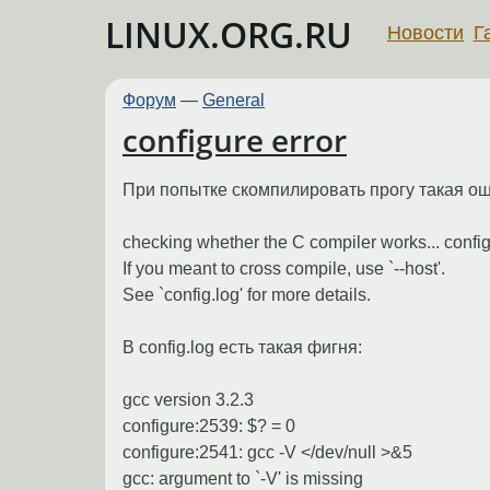
LINUX.ORG.RU
Новости
Г
Форум
—
General
configure error
При попытке скомпилировать прогу такая ошиб
checking whether the C compiler works... confi
If you meant to cross compile, use `--host'.
See `config.log' for more details.
В config.log есть такая фигня:
gcc version 3.2.3
configure:2539: $? = 0
configure:2541: gcc -V </dev/null >&5
gcc: argument to `-V' is missing