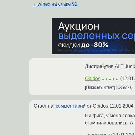
←
winex на слаке 91
Дистрибутив ALT Juni
Obidos
(
12.01
★★★★★
Показать ответ
Ссылка
Ответ на:
комментарий
от Obidos
12.01.2004 
Ни фига, у меня слака
скомпилировались. А k
anonymous
(
12.01.200