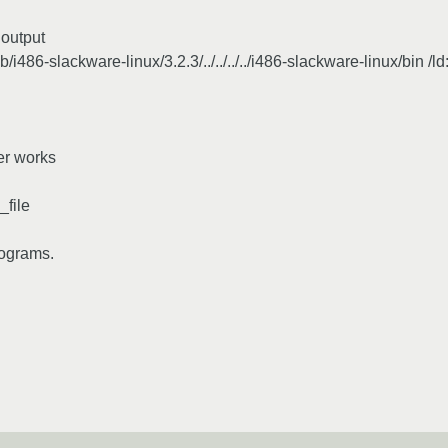
 output
b/i486-slackware-linux/3.2.3/../../../../i486-slackware-linux/bin /
er works
_file
rograms.