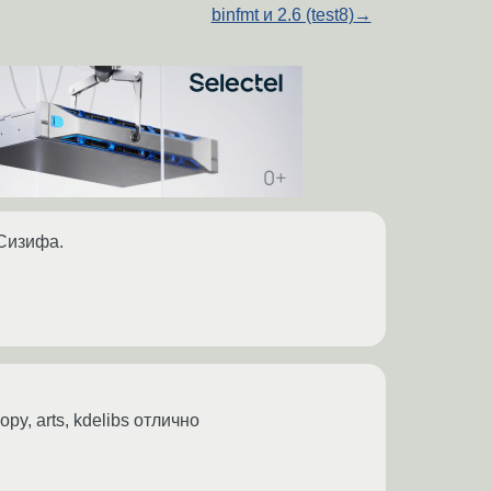
binfmt и 2.6 (test8)
→
 Сизифа.
y, arts, kdelibs отлично