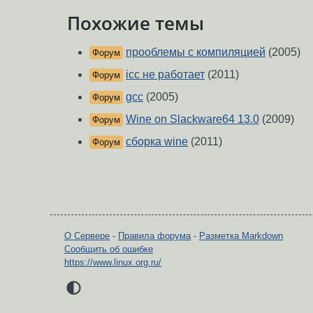
Похожие темы
прооблемы с компиляцией
(2005)
Форум
icc не работает
(2011)
Форум
gcc
(2005)
Форум
Wine on Slackware64 13.0
(2009)
Форум
сборка wine
(2011)
Форум
О Сервере
-
Правила форума
-
Разметка Markdown
Сообщить об ошибке
https://www.linux.org.ru/