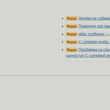
Gentoo не собир
Форум
Помогите постав
Форум
glibc configure —
Форум
C compiler works .
Форум
Проблема со сборк
Форум
cannot run C compiled pr