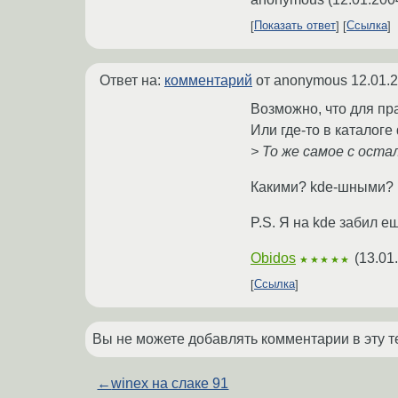
Показать ответ
Ссылка
Ответ на:
комментарий
от anonymous
12.01.
Возможно, что для п
Или где-то в каталоге 
> То же самое с ост
Какими? kde-шными?
P.S. Я на kde забил е
Obidos
(
13.01
★★★★★
Ссылка
Вы не можете добавлять комментарии в эту т
←
winex на слаке 91