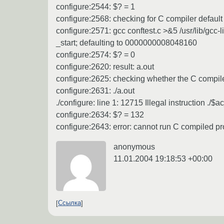
configure:2544: $? = 1
configure:2568: checking for C compiler default
configure:2571: gcc conftest.c >&5 /usr/lib/gcc-li
_start; defaulting to 0000000008048160
configure:2574: $? = 0
configure:2620: result: a.out
configure:2625: checking whether the C compil
configure:2631: ./a.out
./configure: line 1: 12715 Illegal instruction ./$ac
configure:2634: $? = 132
configure:2643: error: cannot run C compiled p
anonymous
11.01.2004 19:18:53 +00:00
Ссылка