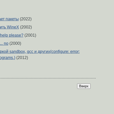
ает пакеты
(2022)
ить WineX
(2002)
 help please?
(2001)
.. no
(2000)
ой sandbox, gcc и других(configure: error:
ograms.)
(2012)
Вверх