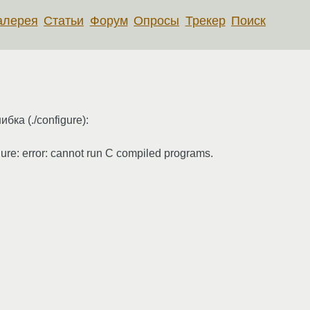
алерея
Статьи
Форум
Опросы
Трекер
Поиск
ка (./configure):
gure: error: cannot run C compiled programs.