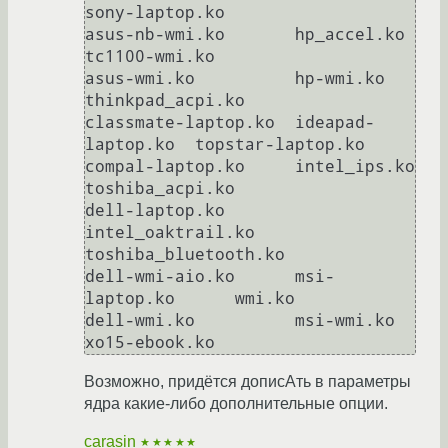
sony-laptop.ko

asus-nb-wmi.ko       hp_accel.ko        
tc1100-wmi.ko

asus-wmi.ko          hp-wmi.ko          
thinkpad_acpi.ko

classmate-laptop.ko  ideapad-
laptop.ko  topstar-laptop.ko

compal-laptop.ko     intel_ips.ko       
toshiba_acpi.ko

dell-laptop.ko       
intel_oaktrail.ko  
toshiba_bluetooth.ko

dell-wmi-aio.ko      msi-
laptop.ko      wmi.ko

dell-wmi.ko          msi-wmi.ko         
xo15-ebook.ko
Возможно, придётся дописАть в параметры
ядра какие-либо дополнительные опции.
carasin
★★★★★