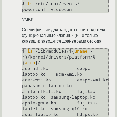
$ 
ls
 /etc/acpi/events/

powerconf  videoconf
УМВР.
Специфичные для каждого производителя
функциональные клавиши (и не только
клавиши) заводятся драйверами отсюда:
$ 
ls
 /lib/modules/$(
uname
 -
r)/kernel/drivers/platform/%
{
arch
}/

acerhdf.ko           eeepc-
laptop.ko    mxm-wmi.ko                        

acer-wmi.ko          eeepc-wmi.ko       
panasonic-laptop.ko              

amilo-rfkill.ko      fujitsu-
laptop.ko  samsung-laptop.ko                

apple-gmux.ko        fujitsu-
tablet.ko  samsung-q10.ko

asus-laptop.ko       hdaps.ko           