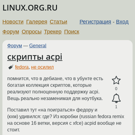
LINUX.ORG.RU
Новости
Галерея
Статьи
Регистрация
-
Вход
Форум
Опросы
Трекер
Поиск
Форум
—
General
скрипты acpi
fedora
,
не осилил
помнится, что в дебиане, что в убунте есть
богатая коллекция скриптов, которые
0
реализуют полноценную поддержку acpi.
Вещь реально незаменимая для ноутбука.
1
Поставил тут «на поиграться» федору и
(кхм) удивился: где? Из коробки (russian fedora remix
на основе 16 ветки, версия с xfce) acpid вообще не
стоит.