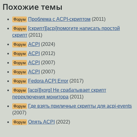
Похожие темы
Проблема с ACPI-скриптом
(2011)
Форум
[скрипт][acpi]помогите написать простой
Форум
скрипт
(2011)
ACPI
(2024)
Форум
ACPI
(2012)
Форум
ACPI
(2007)
Форум
ACPI
(2007)
Форум
Fedora ACPI Error
(2017)
Форум
[acpi][xorg] Не срабатывает скрипт
Форум
переключения монитора
(2011)
Где взять приличные скрипты для acpi-events
Форум
(2007)
Опять ACPI
(2022)
Форум