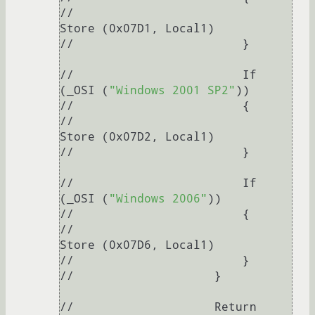
//                            
Store (0x07D1, Local1)

//                        }

//                        If 
(_OSI (
"Windows 2001 SP2"
))

//                        {

//                            
Store (0x07D2, Local1)

//                        }

//                        If 
(_OSI (
"Windows 2006"
))

//                        {

//                            
Store (0x07D6, Local1)

//                        }

//                    }

//                    Return 