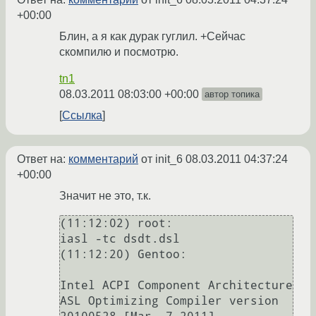
+00:00
Блин, а я как дурак гуглил. +Сейчас
скомпилю и посмотрю.
tn1
08.03.2011 08:03:00 +00:00
автор топика
Ссылка
Ответ на:
комментарий
от init_6
08.03.2011 04:37:24
+00:00
Значит не это, т.к.
(11:12:02) root:

iasl -tc dsdt.dsl                

(11:12:20) Gentoo:

Intel ACPI Component Architecture

ASL Optimizing Compiler version 