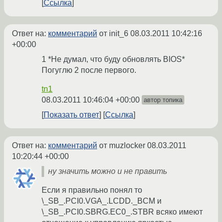
Ссылка
Ответ на:
комментарий
от init_6
08.03.2011 10:42:16
+00:00
1 *Не думал, что буду обновлять BIOS*
Погуглю 2 после первого.
tn1
08.03.2011 10:46:04 +00:00
автор топика
Показать ответ
Ссылка
Ответ на:
комментарий
от muzlocker
08.03.2011
10:20:44 +00:00
ну значить можно и не править
Если я правильно понял то
\_SB_.PCI0.VGA_.LCDD._BCM и
\_SB_.PCI0.SBRG.EC0_.STBR всяко имеют