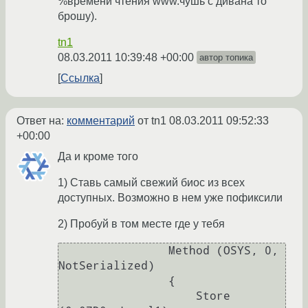
%времени чтения www.чушь с дивана то
брошу).
tn1
08.03.2011 10:39:48 +00:00
автор топика
Ссылка
Ответ на:
комментарий
от tn1
08.03.2011 09:52:33
+00:00
Да и кроме того
1) Ставь самый свежий биос из всех
доступных. Возможно в нем уже пофиксили
2) Пробуй в том месте где у тебя
                Method (OSYS, 0, 
NotSerialized)

                {

                    Store 