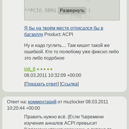
^^PCI0.SBRG.EC0.STBR ()

Развернуть
Я бы на твоём месте отписался бы в
багзиллу
Product: ACPI
Ну и надо гуглить… Там кишит такой же
ошибкой. Кто то полюбому уже фиксил либо
это либо подобное
init_6
★★★★★
08.03.2011 10:32:09 +00:00
Показать ответ
Ссылка
Ответ на:
комментарий
от muzlocker
08.03.2011
10:20:44 +00:00
Править нужно всё. (Если %времени
изучения анналов ACPI превысит