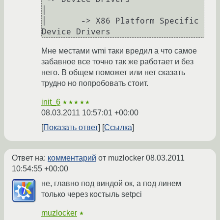
│  

│       -> X86 Platform Specific 
Device Drivers
Мне местами wmi таки вредил а что самое
забавное все точно так же работает и без
него. В общем поможет или нет сказать
трудно но попробовать стоит.
init_6
★★★★★
08.03.2011 10:57:01 +00:00
Показать ответ
Ссылка
Ответ на:
комментарий
от muzlocker
08.03.2011
10:54:55 +00:00
не, главно под виндой ок, а под линем
только через костыль setpci
muzlocker
★