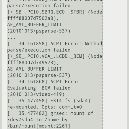
parse/execution failed 
[\_SB_.PCI0.SBRG.EC0_.STBR] (Node 
ffff88007d7502a8), 
AE_AML_BUFFER_LIMIT 
(20101013/psparse-537)

...

[   34.161858] ACPI Error: Method 
parse/execution failed 
[\_SB_.PCI0.VGA_.LCDD._BCM] (Node 
ffff88007d749578), 
AE_AML_BUFFER_LIMIT 
(20101013/psparse-537)

[   34.161868] ACPI Error: 
Evaluating _BCM failed 
(20101013/video-419)

[   35.477458] EXT4-fs (sda4): 
re-mounted. Opts: commit=0

[   35.477482] grsec: mount of 
/dev/sda4 to /home by 
/bin/mount[mount:2261] 