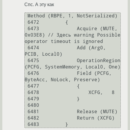
Спс. А эту как
 Method (RBPE, 1, NotSerialized)

 6472         {

 6473             Acquire (MUTE, 
0x03E8) // Здесь warning Possible 
operator timeout is ignored

 6474             Add (Arg0, 
PCIB, Local0)

 6475             OperationRegion 
(PCFG, SystemMemory, Local0, One)

 6476             Field (PCFG, 
ByteAcc, NoLock, Preserve)

 6477             {

 6478                 XCFG,   8

 6479             }

 6480 

 6481             Release (MUTE)

 6482             Return (XCFG)
