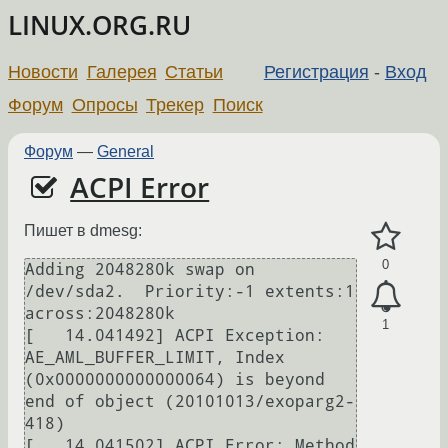
LINUX.ORG.RU
Новости
Галерея
Статьи
Регистрация
-
Вход
Форум
Опросы
Трекер
Поиск
Форум
—
General
ACPI Error
Пишет в dmesg:
0
Adding 2048280k swap on 
/dev/sda2.  Priority:-1 extents:1 
across:2048280k 

1
[   14.041492] ACPI Exception: 
AE_AML_BUFFER_LIMIT, Index 
(0x0000000000000064) is beyond 
end of object (20101013/exoparg2-
418)

[   14.041502] ACPI Error: Method 