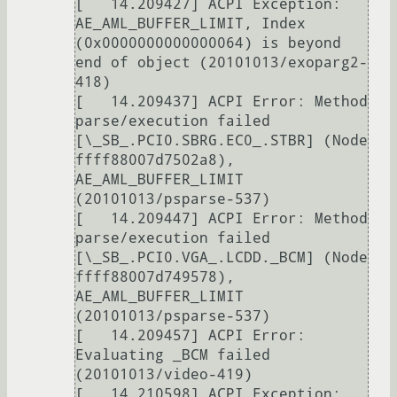
[   14.209427] ACPI Exception: 
AE_AML_BUFFER_LIMIT, Index 
(0x0000000000000064) is beyond 
end of object (20101013/exoparg2-
418)

[   14.209437] ACPI Error: Method 
parse/execution failed 
[\_SB_.PCI0.SBRG.EC0_.STBR] (Node 
ffff88007d7502a8), 
AE_AML_BUFFER_LIMIT 
(20101013/psparse-537)

[   14.209447] ACPI Error: Method 
parse/execution failed 
[\_SB_.PCI0.VGA_.LCDD._BCM] (Node 
ffff88007d749578), 
AE_AML_BUFFER_LIMIT 
(20101013/psparse-537)

[   14.209457] ACPI Error: 
Evaluating _BCM failed 
(20101013/video-419)

[   14.210598] ACPI Exception: 