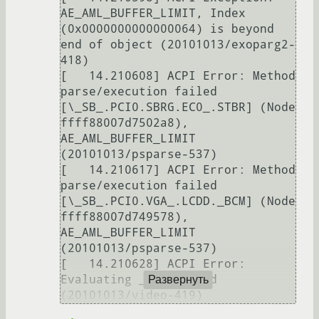
AE_AML_BUFFER_LIMIT, Index 
(0x0000000000000064) is beyond 
end of object (20101013/exoparg2-
418)

[   14.210608] ACPI Error: Method 
parse/execution failed 
[\_SB_.PCI0.SBRG.EC0_.STBR] (Node 
ffff88007d7502a8), 
AE_AML_BUFFER_LIMIT 
(20101013/psparse-537)

[   14.210617] ACPI Error: Method 
parse/execution failed 
[\_SB_.PCI0.VGA_.LCDD._BCM] (Node 
ffff88007d749578), 
AE_AML_BUFFER_LIMIT 
(20101013/psparse-537)

[   14.210628] ACPI Error: 
Evaluating _BCM failed 
Развернуть