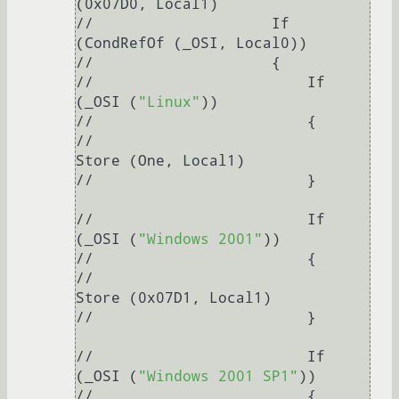
(0x07D0, Local1)

//                    If 
(CondRefOf (_OSI, Local0))

//                    {

//                        If 
(_OSI (
"Linux"
))

//                        {

//                            
Store (One, Local1)

//                        }

//                        If 
(_OSI (
"Windows 2001"
))

//                        {

//                            
Store (0x07D1, Local1)

//                        }

//                        If 
(_OSI (
"Windows 2001 SP1"
))

//                        {
