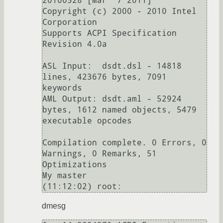
20100528 [Mar  7 2011]

Copyright (c) 2000 - 2010 Intel 
Corporation

Supports ACPI Specification 
Revision 4.0a

ASL Input:  dsdt.dsl - 14818 
lines, 423676 bytes, 7091 
keywords

AML Output: dsdt.aml - 52924 
bytes, 1612 named objects, 5479 
executable opcodes

Compilation complete. 0 Errors, 0 
Warnings, 0 Remarks, 51 
Optimizations

My master                                                                       

(11:12:02) root:
dmesg