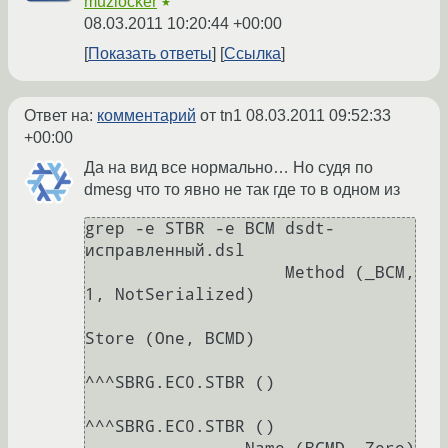
muzlocker
★
08.03.2011 10:20:44 +00:00
Показать ответы
Ссылка
Ответ на:
комментарий
от tn1
08.03.2011 09:52:33
+00:00
Да на вид все нормально… Но судя по
dmesg что то явно не так где то в одном из
grep -e STBR -e BCM dsdt-
исправленный.dsl 

                    Method (_BCM, 
1, NotSerialized)

Store (One, BCMD)

^^^SBRG.EC0.STBR ()

^^^SBRG.EC0.STBR ()
