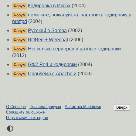
Кодировка в Иксах
(2004)
Форум
помогите, пожалуйста, настроить кодировку в
Форум
proftpd
(2004)
Русский в Samba
(2002)
Форум
BitlBee + Weechat
(2006)
Форум
Несколько серверов и разные кодировки
Форум
(2012)
Gtk2-Perl и кодировки
(2004)
Форум
Проблема с Apache 2
(2003)
Форум
О Сервере
-
Правила форума
-
Разметка Markdown
Вверх
Сообщить об ошибке
https://www.linux.org.ru/