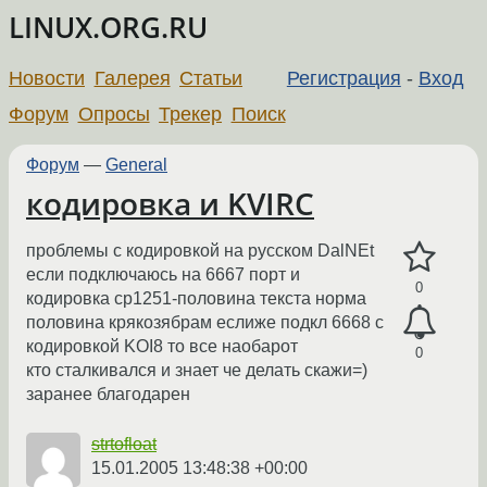
LINUX.ORG.RU
Новости
Галерея
Статьи
Регистрация
-
Вход
Форум
Опросы
Трекер
Поиск
Форум
—
General
кодировка и KVIRC
проблемы с кодировкой на русском DalNEt
если подключаюсь на 6667 порт и
0
кодировка cp1251-половина текста норма
половина крякозябрам еслиже подкл 6668 с
кодировкой KOI8 то все наобарот
0
кто сталкивался и знает че делать скажи=)
заранее благодарен
strtofloat
15.01.2005 13:48:38 +00:00