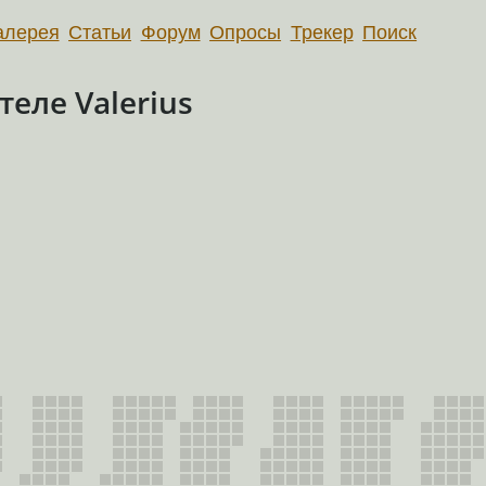
алерея
Статьи
Форум
Опросы
Трекер
Поиск
еле Valerius