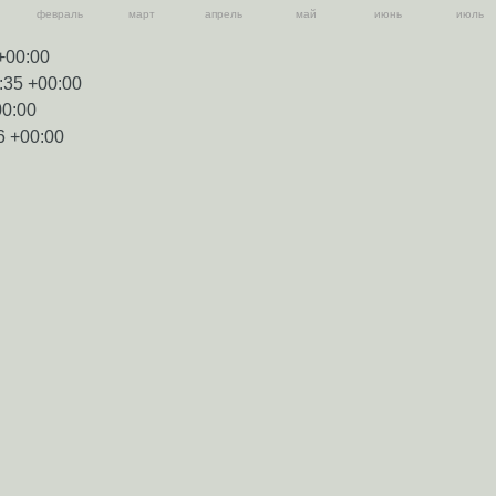
февраль
март
апрель
май
июнь
июль
+00:00
:35 +00:00
00:00
6 +00:00