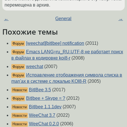
перемещена в архив.
←
General
→
Похожие темы
[weechat][bitlbee] notification
(2011)
Форум
Emacs LANG=ru_RU.UTF-8 не работает поиск
Форум
в файлах в кодировке koi8-r
(2008)
weechat
(2007)
Форум
Исправление отображения символа списка в
Форум
man'ах в системе с локалью KOI8-R
(2005)
BitlBee 3.5
(2017)
Новости
Bitlbee + Skype = ?
(2012)
Форум
Bitlbee 1.1.1dev
(2007)
Новости
WeeChat 3.7
(2022)
Новости
WeeChat 0.2.0
(2006)
Новости