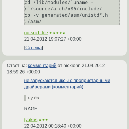
cd /lib/modules/`uname -
r`/source/arch/x86/include/

cp -v generated/asm/unistd*.h 
no-such-file
★★★★★
21.04.2012 19:07:27 +00:00
Ссылка
Ответ на:
комментарий
от nickionn
21.04.2012
18:59:26 +00:00
не запускаются иксы с проприетарными
драйверами (комментарий)
ну да
RAGE!
tyakos
★★★
22.04.2012 00:18:40 +00:00