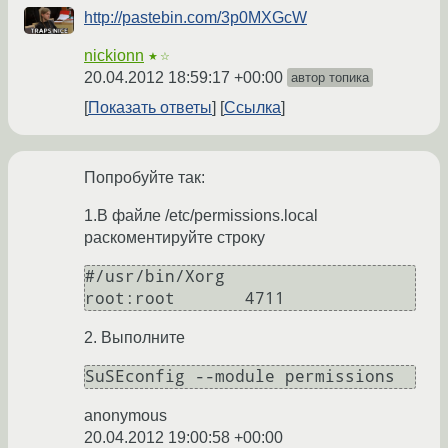
http://pastebin.com/3p0MXGcW
nickionn
★☆
20.04.2012 18:59:17 +00:00
автор топика
Показать ответы
Ссылка
Попробуйте так:
1.В файле /etc/permissions.local
раскоментируйте строку
#/usr/bin/Xorg                 
2. Выполните
anonymous
20.04.2012 19:00:58 +00:00