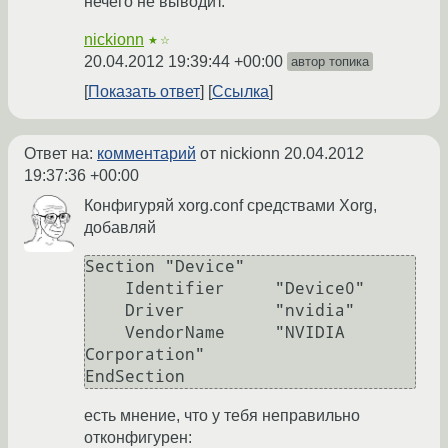
нечего не выводит.
nickionn
★☆
20.04.2012 19:39:44 +00:00
автор топика
Показать ответ
Ссылка
Ответ на:
комментарий
от nickionn
20.04.2012
19:37:36 +00:00
Конфигуряй xorg.conf средствами Xorg,
добавляй
Section "Device"

    Identifier     "Device0"

    Driver         "nvidia"

    VendorName     "NVIDIA 
Corporation"

есть мнение, что у тебя неправильно
отконфигурен: