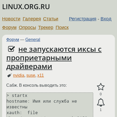
LINUX.ORG.RU
Новости
Галерея
Статьи
Регистрация
-
Вход
Форум
Опросы
Трекер
Поиск
Форум
—
General
не запускаются иксы с
проприетарными
драйверами
nvidia
,
suse
,
x11
Сабж. В консоль выводить это:
0
> startx

hostname: Имя или служба не 
известны

1
xauth:  file 