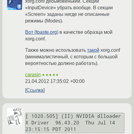
xorg.conf деоьмовенький. Секции
«InputDevice» убрать вообще. В секции
«Screen» заданы нигде не описанные
режимы (Modes).
Вот (fpaste.org)
в качестве образца мой
xorg.conf.
Также можно использовать
такой
xorg.conf
(минималистичный, с которым с большой
вероятностью должно работать).
carasin
★★★★★
21.04.2012 17:35:02 +00:00
Ссылка
[ 1020.505] (II) NVIDIA dlloader 
X Driver  96.43.20  Thu Jul 14 