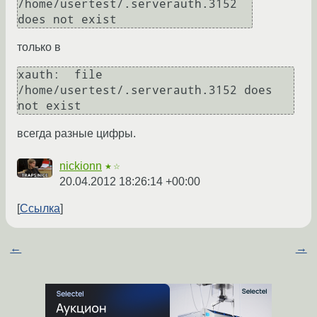
/home/usertest/.serverauth.3152 
только в
xauth:  file 
/home/usertest/.serverauth.3152 does 
всегда разные цифры.
nickionn
★☆
20.04.2012 18:26:14 +00:00
Ссылка
←
→