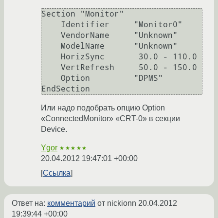
Section "Monitor"

    Identifier     "Monitor0"

    VendorName     "Unknown"

    ModelName      "Unknown"

    HorizSync       30.0 - 110.0

    VertRefresh     50.0 - 150.0

    Option         "DPMS"

Или надо подобрать опцию Option
«ConnectedMonitor» «CRT-0» в секции
Device.
Ygor
★★★★★
20.04.2012 19:47:01 +00:00
Ссылка
Ответ на:
комментарий
от nickionn
20.04.2012
19:39:44 +00:00