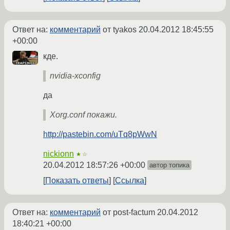
Ответ на:
комментарий
от tyakos
20.04.2012 18:45:55
+00:00
кде.
nvidia-xconfig
да
Xorg.conf покажи.
http://pastebin.com/uTq8pWwN
nickionn
★☆
20.04.2012 18:57:26 +00:00
автор топика
Показать ответы
Ссылка
Ответ на:
комментарий
от post-factum
20.04.2012
18:40:21 +00:00