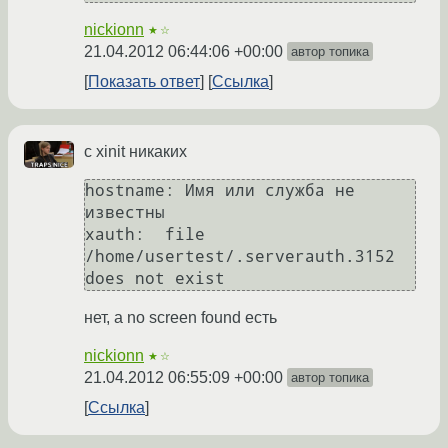
nickionn
★☆
21.04.2012 06:44:06 +00:00
автор топика
Показать ответ
Ссылка
c xinit никаких
hostname: Имя или служба не 
известны

xauth:  file 
/home/usertest/.serverauth.3152 
нет, а no screen found есть
nickionn
★☆
21.04.2012 06:55:09 +00:00
автор топика
Ссылка