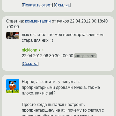
Показать ответ
Ссылка
Ответ на:
комментарий
от tyakos
22.04.2012 00:18:40
+00:00
дык я считал что моя видеокарта слишком
стара для них =)
nickionn
★☆
22.04.2012 06:30:30 +00:00
автор топика
Ссылка
Народ, а скажите : у линукса с
проприетарными дровами Nvidia, так же
плохо, как и с ati?
Просто когда пытался настроить
проприетарщину на ati, почему то считал с
нвидиа проблем таких нет. Но уже не